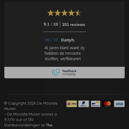
/
9.1
10
351 reviews
10
/
10
Danyh.
Al jaren klant want zij
hebben de mooiste
stoffen, verfkleuren
en fantastisch
behang.
© Copyright 2026 De Mooiste
Muren
-
De Mooiste Muren
scores a
9.7
/
10
out of
130
klantbeoordelingen at
The