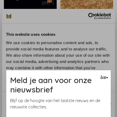
Tres-Tintas
Tres-Tintas
Tres Tintas Lettering -
Tres Tintas Crazy Flowers
M4902-2
- EF4905-3
This website uses cookies
€66,00
€116,00
We use cookies to personalise content and ads, to
provide social media features and to analyse our traffic.
We also share information about your use of our site with
our social media, advertising and analytics partners who
may combine it with other information that you’ve
provided to them or that they’ve collected from your use
Meld je aan voor onze
âœ•
of their services.
nieuwsbrief
Consent
Blijf op de hoogte van het laatste nieuws en de
Necessary
Selection
nieuwste collecties.
Tres-Tintas
Tres-Tintas