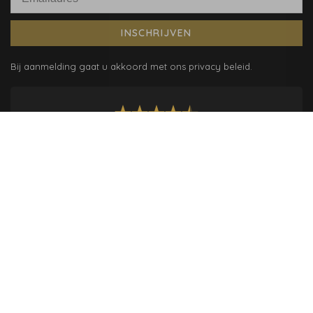
INSCHRIJVEN
Bij aanmelding gaat u akkoord met ons privacy beleid.
/
9.1
10
351 reviews
10
/
10
Sonique De
Ruiter
Prachtige zaak