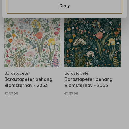
Gerelateerde producten
BACK TO HOME
Deny
Borastapeter
Borastapeter
Borastapeter behang
Borastapeter behang
Blomsterhav - 2053
Blomsterhav - 2055
€137,95
€137,95