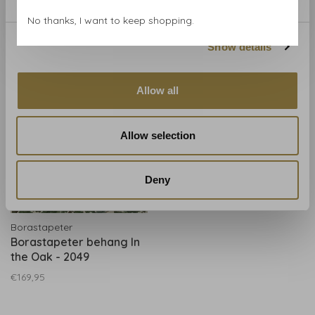
No thanks, I want to keep shopping.
Show details
Gerelateerde producten
BACK TO HOME
Allow all
Allow selection
Deny
Borastapeter
Borastapeter behang In
the Oak - 2049
€169,95