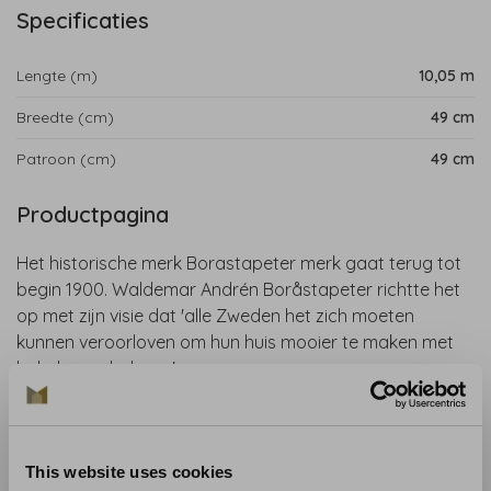
Specificaties
Lengte (m)
10,05 m
Breedte (cm)
49 cm
Patroon (cm)
49 cm
Productpagina
Het historische merk Borastapeter merk gaat terug tot
begin 1900. Waldemar Andrén Boråstapeter richtte het
op met zijn visie dat 'alle Zweden het zich moeten
kunnen veroorloven om hun huis mooier te maken met
behulp van behang'.
De Icons-behangcollectie van Boråstapeter brengt 500
jaar behangtraditie samen in een moderne, rijke collectie
This website uses cookies
met 51 iconische ontwerpen – van historische