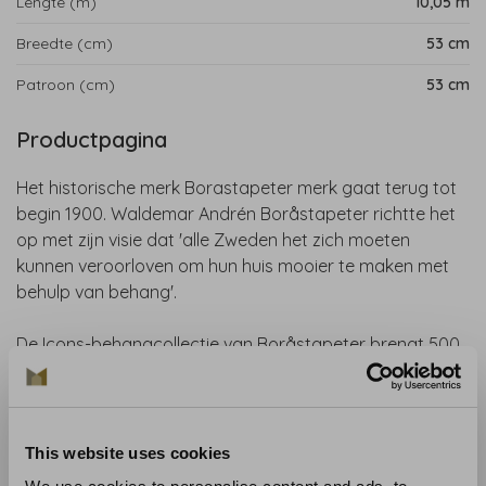
Lengte (m)
10,05 m
Breedte (cm)
53 cm
Patroon (cm)
53 cm
Productpagina
Het historische merk Borastapeter merk gaat terug tot
begin 1900. Waldemar Andrén Boråstapeter richtte het
op met zijn visie dat 'alle Zweden het zich moeten
kunnen veroorloven om hun huis mooier te maken met
behulp van behang'.
De Icons-behangcollectie van Boråstapeter brengt 500
jaar behangtraditie samen in een moderne, rijke collectie
met 51 iconische ontwerpen – van historische
handgeschilderde patronen tot geliefde klassiekers. Van
gestileerde bloementapijten en speelse beeldelementen
This website uses cookies
tot weelderige natuurmotieven: elke wand krijgt dankzij