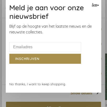
provided to them or that they’ve collected from your use
Meld je aan voor onze
âœ•
of their services.
Benieuwd naar het behang? Kom langs in onze
nieuwsbrief
behangwinkel of bestel een staal.
Consent
Blijf op de hoogte van het laatste nieuws en de
Necessary
Selection
nieuwste collecties.
Preferences
Gerelateerde producten
BACK TO HOME
Statistics
INSCHRIJVEN
Marketing
No thanks, I want to keep shopping.
Show details
Casamance
Casamance
C