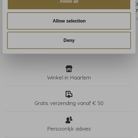
Allow all
Casamance Feanza
Casamance Feanza
C
Sable - 76080202
Jaune d'Or- 76080406
É
€168,10
€168,10
€1
Allow selection
Deny
Winkel in Haarlem
Gratis verzending vanaf € 50
Persoonlijk advies