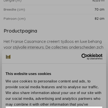
Lengte (m)
10,05 m
Breedte (cm)
70 cm
Patroon (cm)
82 cm
Productpagina
Het Franse Casamance creëert tijdloos en luxe behang
voor stijlvolle interieurs. De collecties onderscheiden zich
door fijn kleurgebruik, unieke patronen en hoogwaardige
materialen. Voor de CÉRAME-collectie heeft Casamance
zich laten inspireren door keramiek. De ontwerpen zijn
een van de oneindige mogelijkheden die texturen bieden.
This website uses cookies
We use cookies to personalise content and ads, to
Collectie
: Texture Cérame
provide social media features and to analyse our traffic.
Materiaal
: Vinyl op vliesbehang
We also share information about your use of our site with
Aanbevolen lijm
: Lijm zoals de Arte Clearpro
our social media, advertising and analytics partners who
Aanbrengen en onderhoud
: Lees zorgvuldig de
may combine it with other information that you’ve
aanwijzingen op de wikkel. Bij twijfel helpen wij u graag.