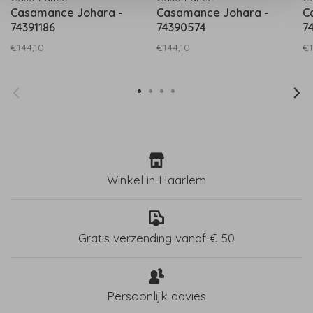
Casamance Johara -
Casamance Johara -
C
74391186
74390574
7
€144,10
€144,10
€1
Winkel in Haarlem
Gratis verzending vanaf € 50
Persoonlijk advies