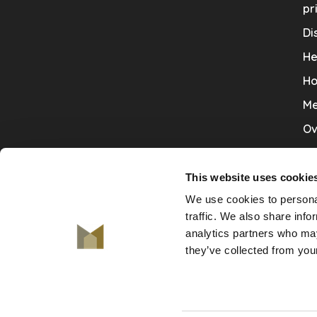
pr
Di
He
Ho
Me
Ov
Sa
Tr
This website uses cookie
We use cookies to personal
Va
traffic. We also share info
Ve
analytics partners who may
they’ve collected from your