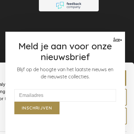
rechtstreeks bij de
merken worden
besteld.
âœ•
Meld je aan voor onze
nieuwsbrief
Blijf op de hoogte van het laatste nieuws en
de nieuwste collecties.
Allow all
alyse our
ing and
Allow selection
r that
INSCHRIJVEN
Deny