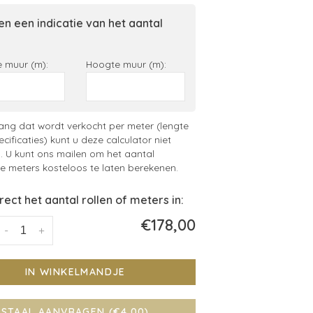
n een indicatie van het aantal
 muur (m):
Hoogte muur (m):
ng dat wordt verkocht per meter (lengte
ecificaties) kunt u deze calculator niet
. U kunt ons mailen om het aantal
 meters kosteloos te laten berekenen.
irect het aantal rollen of meters in:
€178,00
-
+
IN WINKELMANDJE
STAAL AANVRAGEN (€4,00)