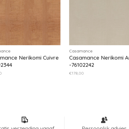
mance
Casamance
mance Nerikomi Cuivre
Casamance Nerikomi A
02344
-76102242
0
€178,00
ratis verzending vanaf
Persoonlijk advies