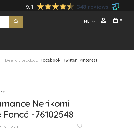
9.1
348 reviews
0
NL
Deel dit product:
Facebook
Twitter
Pinterest
ce
amance Nerikomi
 Foncé -76102548
e
76102548