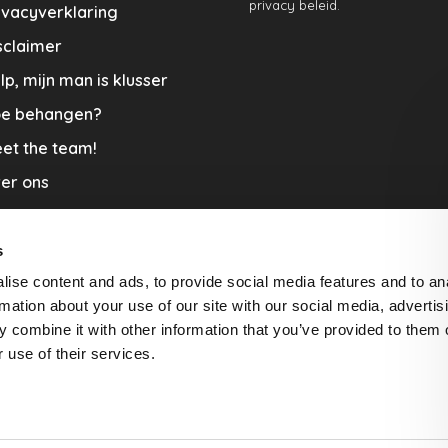
privacy beleid.
ivacyverklaring
sclaimer
lp, mijn man is klusser
e behangen?
et the team!
er ons
menwerkingen
aplopers en vloerkleden
s
ise content and ads, to provide social media features and to an
cature
rmation about your use of our site with our social media, advertis
rzending & Retour
 combine it with other information that you’ve provided to them o
 use of their services.