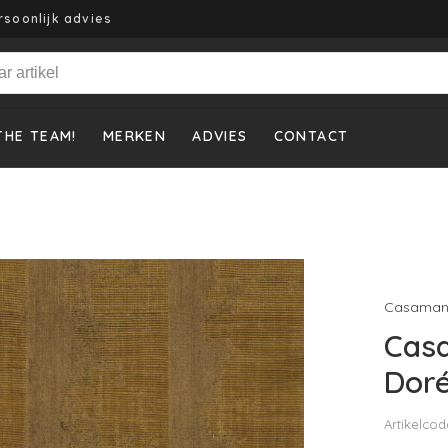
rsoonlijk advies
THE TEAM!
MERKEN
ADVIES
CONTACT
Casaman
Cas
Doré
Artikelcod