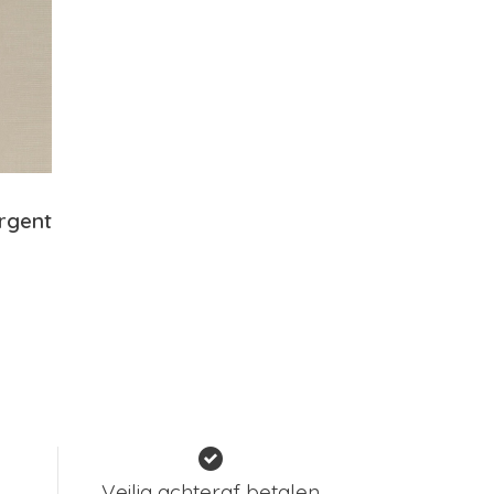
rgent
Veilig achteraf betalen