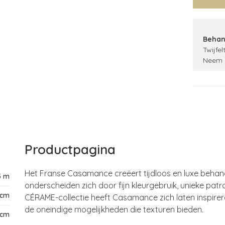
Behan
Twijfel
Neem 
Productpagina
Het Franse Casamance creëert tijdloos en luxe behang vo
5 m
onderscheiden zich door fijn kleurgebruik, unieke pa
 cm
CÉRAME-collectie heeft Casamance zich laten inspirer
de oneindige mogelijkheden die texturen bieden.
 cm