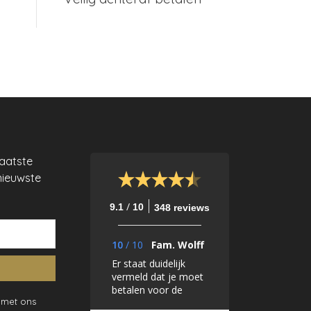
laatste
nieuwste
/
9.1
10
348 reviews
10
/
10
Fam. Wolff
Er staat duidelijk
vermeld dat je moet
betalen voor de
 met ons
samples en dat deze