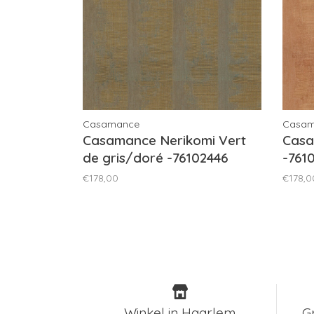
Casamance
Casa
Casamance Nerikomi Vert
Casa
de gris/doré -76102446
-761
€178,00
€178,0
Winkel in Haarlem
G