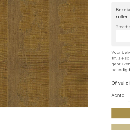
Bereke
rollen:
Breedte
Voor beha
1m, zie sp
gebruiken
benodigde
Of vul d
Aantal: