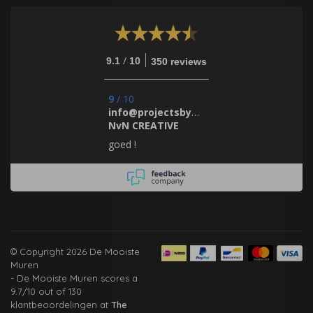
/
9.1
10
350 reviews
9
/
10
info@projectsbynada.nl.
NvN CREATIVE
goed !
© Copyright 2026 De Mooiste
Muren
-
De Mooiste Muren
scores a
9.7
/
10
out of
130
klantbeoordelingen at
The