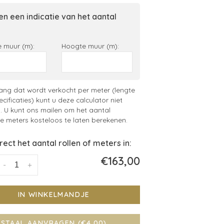
n een indicatie van het aantal
 muur (m):
Hoogte muur (m):
ng dat wordt verkocht per meter (lengte
ecificaties) kunt u deze calculator niet
. U kunt ons mailen om het aantal
 meters kosteloos te laten berekenen.
irect het aantal rollen of meters in:
€163,00
-
+
IN WINKELMANDJE
STAAL AANVRAGEN (€4,00)