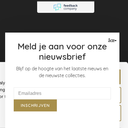
âœ•
Meld je aan voor onze
nieuwsbrief
Blijf op de hoogte van het laatste nieuws en
de nieuwste collecties.
Allow all
alyse our
ing and
Allow selection
r that
INSCHRIJVEN
Deny