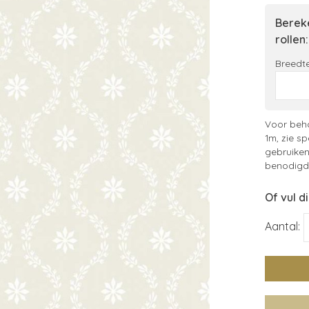
Bereke
rollen:
Breedte
Voor beha
1m, zie sp
gebruiken
benodigde
Of vul d
Aantal: