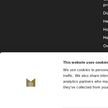
pr
Di
He
Ho
Me
Ov
Sa
Tr
This website uses cookie
We use cookies to personal
Va
traffic. We also share info
Ve
analytics partners who may
they’ve collected from your