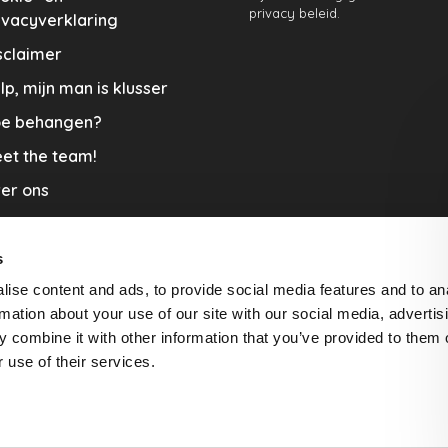
privacy beleid.
ivacyverklaring
sclaimer
lp, mijn man is klusser
e behangen?
et the team!
er ons
menwerkingen
aplopers en vloerkleden
s
ise content and ads, to provide social media features and to an
cature
rmation about your use of our site with our social media, advertis
rzending & Retour
 combine it with other information that you’ve provided to them o
 use of their services.