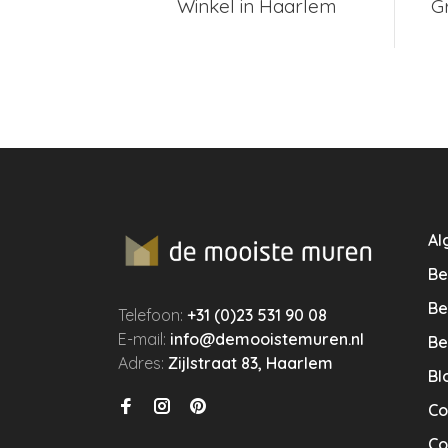
Winkel in Haarlem
G
Al
Be
Be
Telefoon:
+31 (0)23 531 90 08
E-mail:
info@demooistemuren.nl
Be
Adres:
Zijlstraat 83, Haarlem
Bl
Co
Co