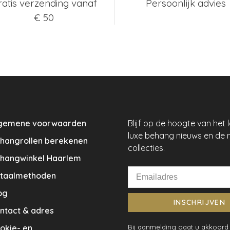
ratis verzending vanaf
Persoonlijk advies
€ 50
gemene voorwaarden
Blijf op de hoogte van het 
luxe behang nieuws en de 
hangrollen berekenen
collecties.
hangwinkel Haarlem
taalmethoden
og
INSCHRIJVEN
ntact & adres
okie- en
Bij aanmelding gaat u akkoord