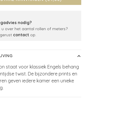
gadvies nodig?
t u over het aantal rollen of meters?
gerust
contact
op.
JVING
on staat voor klassiek Engels behang
ntijdse twist. De bijzondere prints en
euren geven iedere kamer een unieke
g.