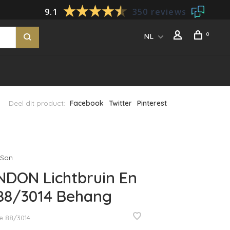
9.1
350 reviews
0
NL
Deel dit product:
Facebook
Twitter
Pinterest
 Son
DON Lichtbruin En
88/3014 Behang
e
88/3014