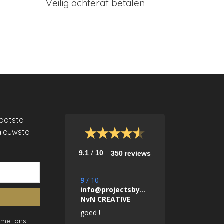
Veilig achteraf betalen
laatste
nieuwste
/
9.1
10
350 reviews
9
/
10
info@projectsbynada.nl.
NvN CREATIVE
goed !
 met ons