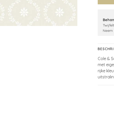
Behan
Twijfel
Neem 
BESCHRI
Cole & S
met eige
rijke kl
uitstralin