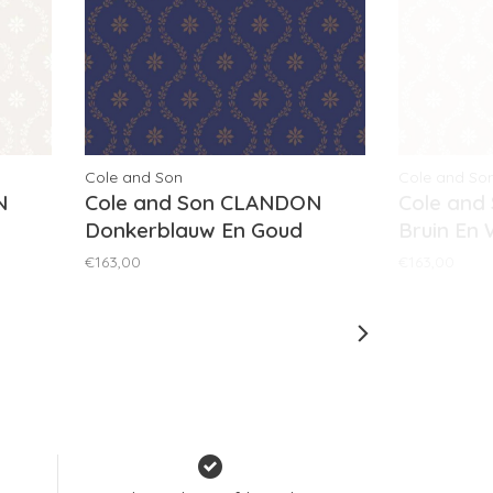
Cole and Son
Cole and So
N
Cole and Son CLANDON
Cole an
Donkerblauw En Goud
Bruin En 
88/3011
€163,00
€163,00