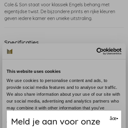
Cole & Son staat voor klassiek Engels behang met
eigentijdse twist. De bijzondere prints en rijke kleuren
geven iedere kamer een unieke uitstraling.
Specificaties
Lengte (m)
10 m
Breedte (cm)
53 cm
This website uses cookies
Patroon (cm)
76 cm
We use cookies to personalise content and ads, to
provide social media features and to analyse our traffic.
Productpagina
We also share information about your use of our site with
our social media, advertising and analytics partners who
Vliesbehang uit de collectie New Contemporary II van
may combine it with other information that you’ve
Cole & Son. Patroon Lily (693113) met bloem in kleur bruin
provided to them or that they’ve collected from your use
Meld je aan voor onze
âœ•
en wit.
of their services.