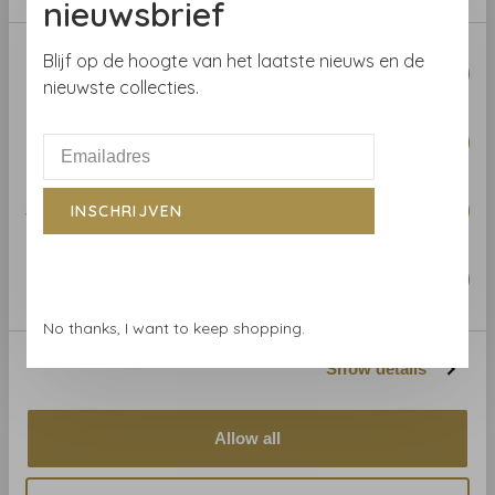
nieuwsbrief
Consent
Blijf op de hoogte van het laatste nieuws en de
Necessary
Selection
nieuwste collecties.
Gerelateerde producten
BACK TO HOME
Preferences
Statistics
INSCHRIJVEN
Marketing
No thanks, I want to keep shopping.
Show details
Cole and Son
Cole and Son
Cole and Son Lily
Cole and Son Lily Grijs En
Lichtblauw En Groen
Wit 69/3110
Allow all
69/3112
€160,00
€160,00