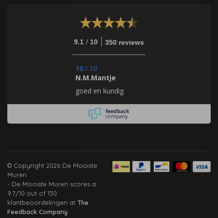
/
9.1
10
350 reviews
10
/
10
N.M.Mantje
goed en kundig
© Copyright 2026 De Mooiste
Muren
-
De Mooiste Muren
scores a
9.7
/
10
out of
130
klantbeoordelingen at
The
Feedback Company