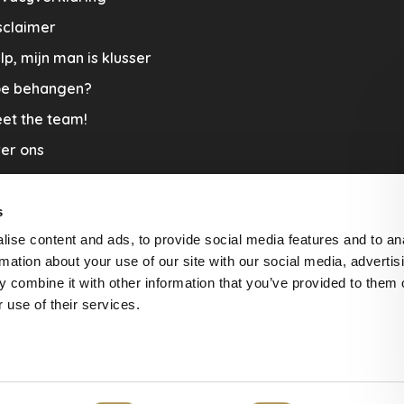
sclaimer
lp, mijn man is klusser
e behangen?
et the team!
er ons
menwerkingen
aplopers en vloerkleden
s
ise content and ads, to provide social media features and to an
cature
rmation about your use of our site with our social media, advertis
rzending & Retour
 combine it with other information that you’ve provided to them o
 use of their services.