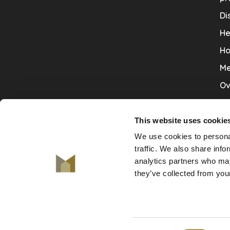
Di
He
Ho
Me
Ov
Sa
Tr
This website uses cookie
We use cookies to personal
Va
traffic. We also share info
Ve
analytics partners who may
they’ve collected from your
© Copyright 2026 De Mooiste Muren