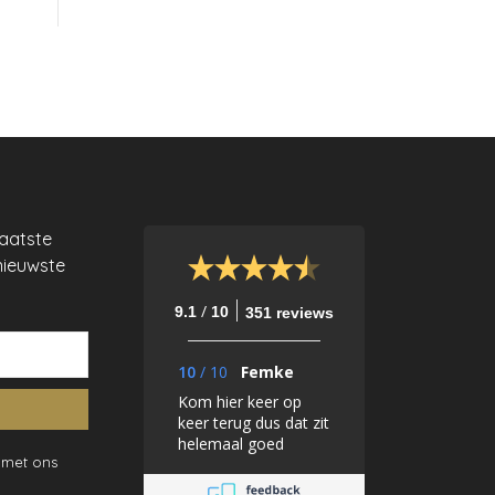
laatste
nieuwste
/
9.1
10
351 reviews
10
/
10
Femke
Kom hier keer op
keer terug dus dat zit
helemaal goed
 met ons