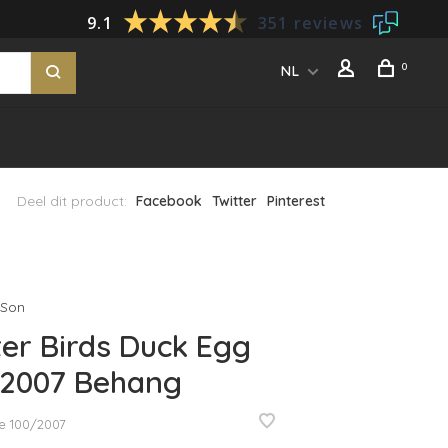
9.1
351 reviews
0
NL
Deel dit product:
Facebook
Twitter
Pinterest
 Son
er Birds Duck Egg
/2007 Behang
e
100/2007