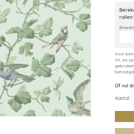
Bereke
rollen:
Breedte
Voor beha
1m, zie sp
gebruiken
benodigde
Of vul d
Aantal: