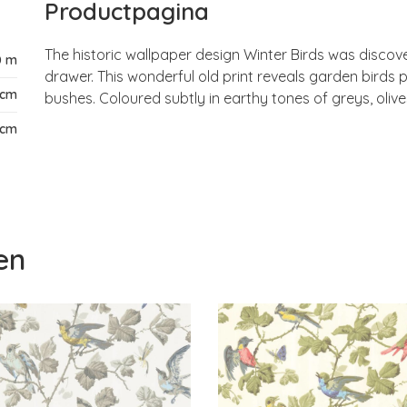
Productpagina
The historic wallpaper design Winter Birds was discov
0 m
drawer. This wonderful old print reveals garden birds
 cm
bushes. Coloured subtly in earthy tones of greys, olive
 cm
en