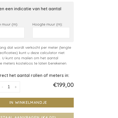
n een indicatie van het aantal
 muur (m):
Hoogte muur (m):
ng dat wordt verkocht per meter (lengte
ecificaties) kunt u deze calculator niet
. U kunt ons mailen om het aantal
 meters kosteloos te laten berekenen.
irect het aantal rollen of meters in:
€199,00
-
+
IN WINKELMANDJE
STAAL AANVRAGEN (€4,00)