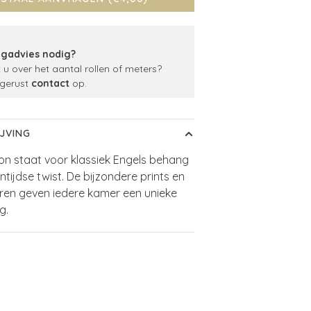
gadvies nodig?
t u over het aantal rollen of meters?
gerust
contact
op.
JVING
on staat voor klassiek Engels behang
ntijdse twist. De bijzondere prints en
euren geven iedere kamer een unieke
g.