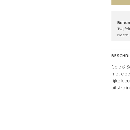
Behan
Twijfel
Neem 
BESCHRI
Cole & S
met eige
rijke kl
uitstralin