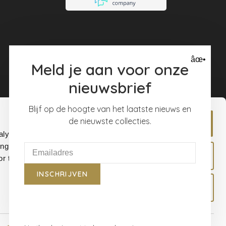
âœ•
Meld je aan voor onze
nieuwsbrief
Blijf op de hoogte van het laatste nieuws en
de nieuwste collecties.
Allow all
alyse our
ing and
Allow selection
r that
INSCHRIJVEN
Deny