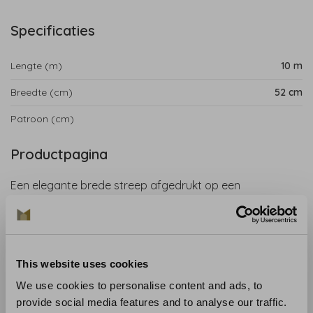
Specificaties
Lengte (m)
10 m
Breedte (cm)
52 cm
Patroon (cm)
Productpagina
Een elegante brede streep afgedrukt op een
streepachtergrond; Mallory is een tonale streep met een
smalle contrasterende randkleur die een vleugje
formaliteit brengt.
This website uses cookies
Collectie:
Mallory Stripes
Rollengte:
10 m
We use cookies to personalise content and ads, to
Rolbreedte
: 52 cm
provide social media features and to analyse our traffic.