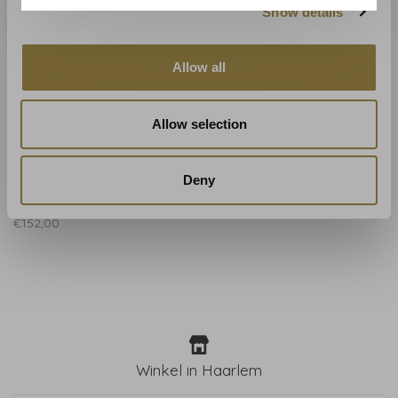
Show details
Allow all
Allow selection
Colefax and Fowler
Colefax and Fowler
Deny
Mallory Stripe 7188/06
€152,00
Winkel in Haarlem