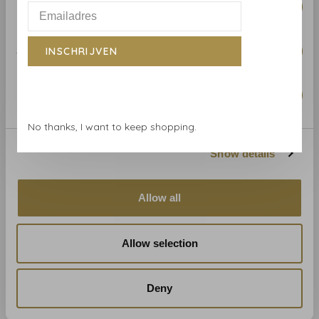
Preferences
Statistics
INSCHRIJVEN
Marketing
Coordonne
Coordonne Fruits Saphire
- 8000050
No thanks, I want to keep shopping.
€119,00
Show details
Allow all
Allow selection
Winkel in Haarlem
Deny