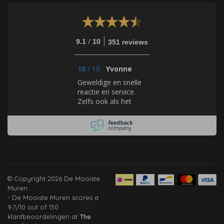
/
9.1
10
351 reviews
10
/
10
Yvonne
Geweldige en snelle
reactie en service.
Zelfs ook als het
gaat om behang, dat
zij zelf niet verkopen.
Hulde!
© Copyright 2026 De Mooiste
Muren
-
De Mooiste Muren
scores a
9.7
/
10
out of
130
klantbeoordelingen at
The