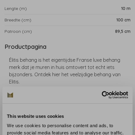
Lengte (m)
10 m
Breedte (cm)
100 cm
Patroon (cm)
89,5 cm
Productpagina
Élitis behang is het eigentijdse Franse luxe behang
merk dat je muren in huis omtovert tot echt iets
bijzonders. Ontdek hier het veelzijdige behang van
Elitis.
De collectie Cordes sensibles van Élitis is in
samenwerking met de kunstenares Véronique de
Soultrait tot stand gekomen. De kronkelige
This website uses cookies
herhalingen zijn een kenmerk van Véronique's
kenmerkende stukken, van het geduld dat door haar
We use cookies to personalise content and ads, to
werk stroomt en van de subtiele nuances van haar
provide social media features and to analyse our traffic.