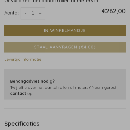
Of vul direct het aantal rollen of meters in:
€262,00
Aantal:
-
+
IN WINKELMANDJE
STAAL AANVRAGEN (€4,00)
Levertijd informatie
Behangadvies nodig?
Twijfelt u over het aantal rollen of meters? Neem gerust
contact
op.
Specificaties