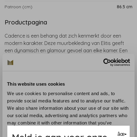
Patroon (cm)
86.5 cm
Productpagina
Cadence is een behang dat zich kenmerkt door een
modern karakter. Deze muurbekleding van Elitis geeft
een dynamisch en glamour gevoel aan elke kamer. Een
luxueus behang dat perfect is voor een chic, tijdloos en
trendy interieur.
Collectie
: Mouvements
This website uses cookies
Lengte
: 1 m
We use cookies to personalise content and ads, to
Breedte
: 135 cm
provide social media features and to analyse our traffic.
Patroon
: 86,5 cm
We also share information about your use of our site with
Materiaal
: 100% PC behang op vlies
our social media, advertising and analytics partners who
Onderhoud
:
may combine it with other information that you’ve
Aanbevolen lijm
: Clearpro
provided to them or that they’ve collected from your use
Aanbrengen
: Lees zorgvuldig de aanwijzing op de
âœ•