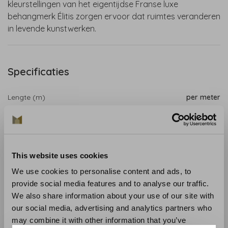
kleurstellingen van het eigentijdse Franse luxe
behangmerk Élitis zorgen ervoor dat ruimtes veranderen
in levende kunstwerken.
Specificaties
Lengte (m)
per meter
Breedte (cm)
93 cm
Patroon (cm)
46,5 cm
This website uses cookies
Productpagina
We use cookies to personalise content and ads, to
provide social media features and to analyse our traffic.
Feuilles d'or is een behang met een stoere houtlook.
We also share information about your use of our site with
Deze muurbekleding van Elitis uit de Marqueteries
our social media, advertising and analytics partners who
collectie heeft een echte fineerlaag, waardoor je
may combine it with other information that you’ve
authentieke nerven krijgt op jouw muur. Feuilles d'or