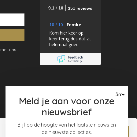
/
9.1
10
351 reviews
10
/
10
Femke
Kom hier keer op
keer terug dus dat zit
helemaal goed
 met ons
âœ•
Meld je aan voor onze
nieuwsbrief
Blijf op de hoogte van het laatste nieuws en
de nieuwste collecties.
Allow all