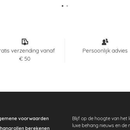
ratis verzending vanaf
Persoonlijk advies
€ 50
gemene voorwaarden
Blijf op de hoogte van het 
luxe behang nieuws en de 
hangrollen berekenen