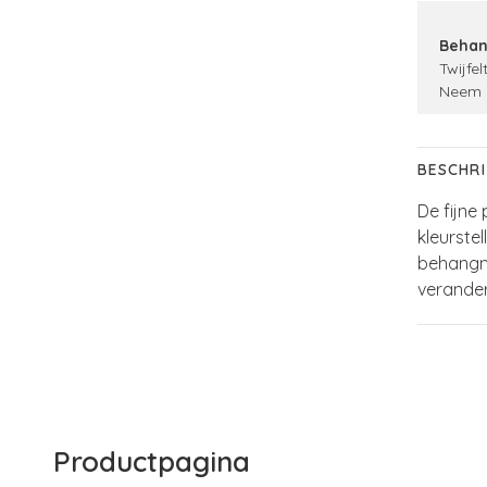
Behan
Twijfel
Neem 
BESCHRI
De fijne
kleurstel
behangme
verander
Productpagina