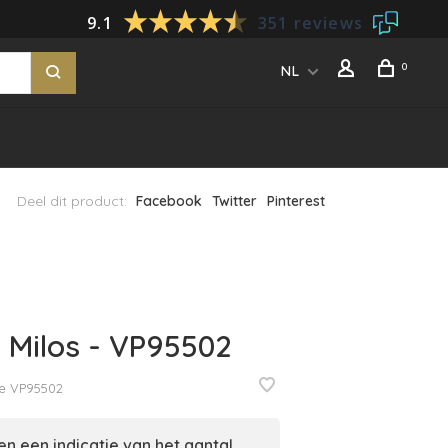
9.1
351 reviews
0
NL
Deel dit product:
Facebook
Twitter
Pinterest
is Milos - VP95502
e
VP95502
n een indicatie van het aantal