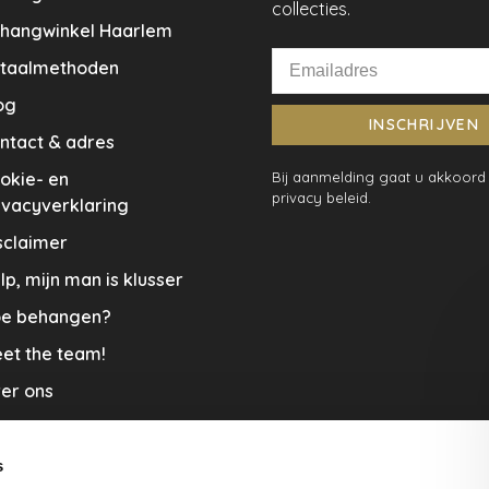
collecties.
hangwinkel Haarlem
taalmethoden
og
INSCHRIJVEN
ntact & adres
okie- en
Bij aanmelding gaat u akkoord
privacy beleid.
ivacyverklaring
sclaimer
lp, mijn man is klusser
e behangen?
et the team!
er ons
menwerkingen
aplopers en vloerkleden
s