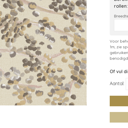
rollen:
Breedte
Voor beha
1m, zie sp
gebruiken
benodigde
Of vul d
Aantal: