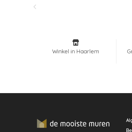
Winkel in Haarlem
G
Al
Be