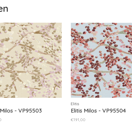
en
Elitis
s Milos - VP95503
Elitis Milos - VP95504
0
€191,00