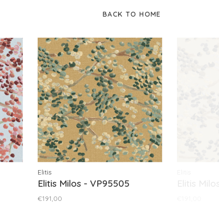
BACK TO HOME
Elitis
Elitis
Elitis Milos - VP95505
Elitis Mil
€191,00
€191,00