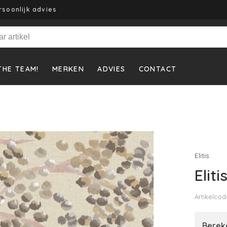
rsoonlijk advies
THE TEAM!
MERKEN
ADVIES
CONTACT
Elitis
Elit
Artikelcod
Bereke