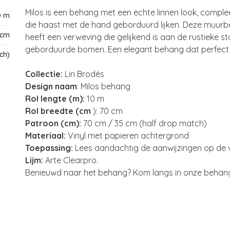
Milos is een behang met een echte linnen look, comp
0 m
die haast met de hand geborduurd lijken. Deze muurbekl
 cm
heeft een verweving die gelijkend is aan de rustieke st
geborduurde bomen. Een elegant behang dat perfect is v
ch)
Collectie:
Lin Brodés
Design naam
: Milos behang
Rol lengte (m):
10 m
Rol breedte (cm
): 70 cm
Patroon (cm):
70 cm / 35 cm (half drop match)
Materiaal:
Vinyl met papieren achtergrond
Toepassing:
Lees aandachtig de aanwijzingen op de ver
Lijm
:
Arte Clearpro.
Benieuwd naar het behang? Kom langs in onze behangw