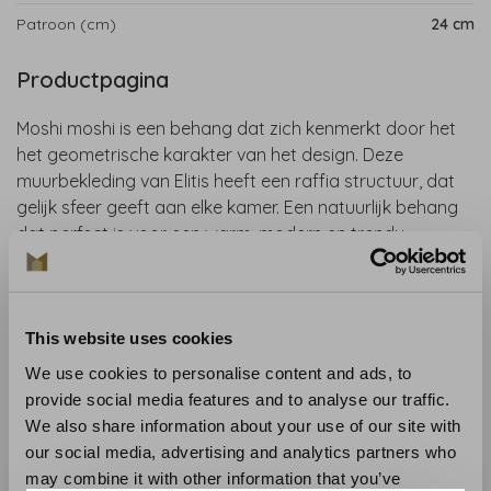
Patroon (cm)
24 cm
Productpagina
Moshi moshi is een behang dat zich kenmerkt door het
het geometrische karakter van het design. Deze
muurbekleding van Elitis heeft een raffia structuur, dat
gelijk sfeer geeft aan elke kamer. Een natuurlijk behang
dat perfect is voor een warm, modern en trendy
interieur.
Collectie
: La Caravane
Lengte
: 10 m
This website uses cookies
Breedte
: 100 cm
We use cookies to personalise content and ads, to
Patroon
: 24 cm
provide social media features and to analyse our traffic.
Materiaal
: vinylbehang op papier
We also share information about your use of our site with
Onderhoud
: afwasbaar
our social media, advertising and analytics partners who
Aanbevolen lijm
: Clearpro
may combine it with other information that you’ve