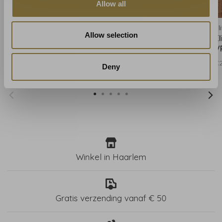
Allow all
Elitis
Elitis
Eli
Allow selection
Elitis Moshi moshi -
Elitis Moshi moshi -
El
VP94201
VP94204
V
€262,00
€262,00
€
Deny
Winkel in Haarlem
Gratis verzending vanaf € 50