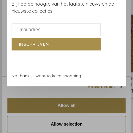
Consent
Blijf op de hoogte van het laatste nieuws en de
Gerelateerde producten
BACK TO HOME
Necessary
Selection
nieuwste collecties.
Preferences
Statistics
INSCHRIJVEN
Marketing
No thanks, I want to keep shopping.
Elitis
Elitis
Eli
Elitis Nomades Sari
Elitis Nomades Sari
E
Show details
VP89582
VP89591
V
€266,00
€266,00
€2
Allow all
Allow selection