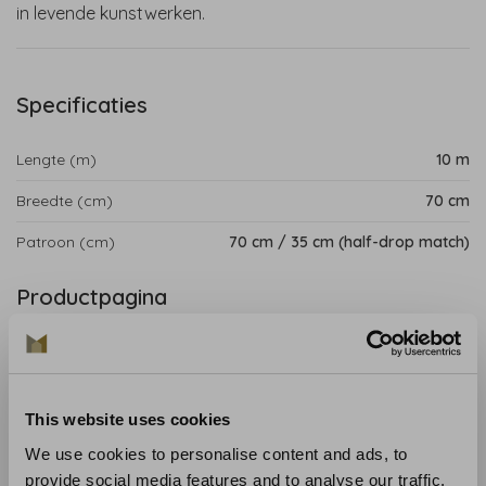
in levende kunstwerken.
Specificaties
Lengte (m)
10 m
Breedte (cm)
70 cm
Patroon (cm)
70 cm / 35 cm (half-drop match)
Productpagina
Paros is een behang met een echte linnen look, compleet
met een wervelend patroon vol vogels, planten, vazen en
potten. Deze muurbekleding van Elitis uit de Lin Brodés
This website uses cookies
collectie heeft een verweving die gelijkend is aan de
rustieke stof, met een fraai opstaand die textuur
We use cookies to personalise content and ads, to
toevoegt aan jouw muur. Een natuurlijk behang dat
provide social media features and to analyse our traffic.