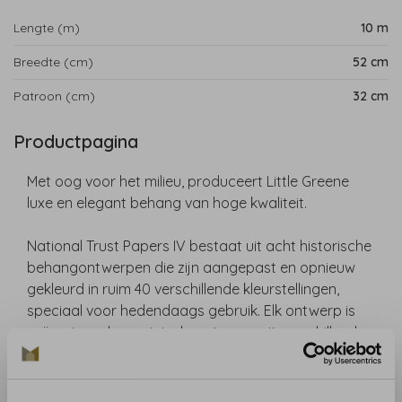
Lengte (m)
10 m
Breedte (cm)
52 cm
Patroon (cm)
32 cm
Productpagina
Met oog voor het milieu, produceert Little Greene
luxe en elegant behang van hoge kwaliteit.
National Trust Papers IV bestaat uit acht historische
behangontwerpen die zijn aangepast en opnieuw
gekleurd in ruim 40 verschillende kleurstellingen,
speciaal voor hedendaags gebruik. Elk ontwerp is
geïnspireerd op originele patronen uit verschillende
historische huizen van de National Trust, met daarbij
één ontwerp dat is vernieuwd uit het archief van
Little Greene.