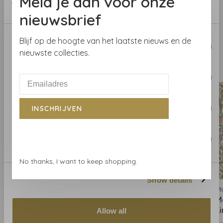
Meld je aan voor onze
bestel een staal.
of their services.
nieuwsbrief
Consent
Blijf op de hoogte van het laatste nieuws en de
Necessary
Selection
nieuwste collecties.
Gerelateerde producten
BACK TO HOME
Preferences
Statistics
INSCHRIJVEN
Marketing
No thanks, I want to keep shopping.
Show details
Morris & Co
Morris & Co
Mo
Morris & Co Pimpernel
Morris & Co Pimpernel
M
Ink/Sage - 217362
Woad/Coral - 217363
L
Allow all