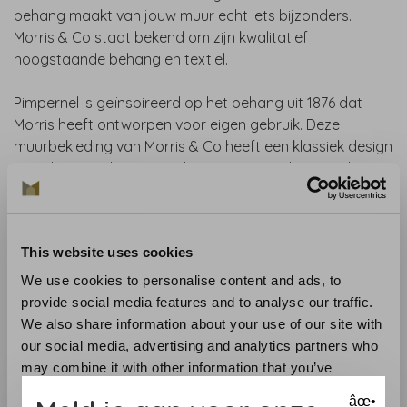
behang maakt van jouw muur echt iets bijzonders.
Morris & Co staat bekend om zijn kwalitatief
hoogstaande behang en textiel.
Pimpernel is geïnspireerd op het behang uit 1876 dat
Morris heeft ontworpen voor eigen gebruik. Deze
muurbekleding van Morris & Co heeft een klassiek design
met slingerende organische vormen. Een botanisch
behang dat perfect is voor een sfeervol, tijdloos en
luxueus interieur.
This website uses cookies
Collectie
:
Simply Morris
Materiaal
: Papier
We use cookies to personalise content and ads, to
Aanbevolen lijm
: Lijm zoals de Arte Clearpro
provide social media features and to analyse our traffic.
Aanbrengen en onderhoud
: Lees zorgvuldig de
We also share information about your use of our site with
aanwijzingen op de wikkel. Bij twijfel helpen wij u graag.
our social media, advertising and analytics partners who
may combine it with other information that you’ve
Benieuwd naar het behang? Bezoek onze winkel of
provided to them or that they’ve collected from your use
âœ•