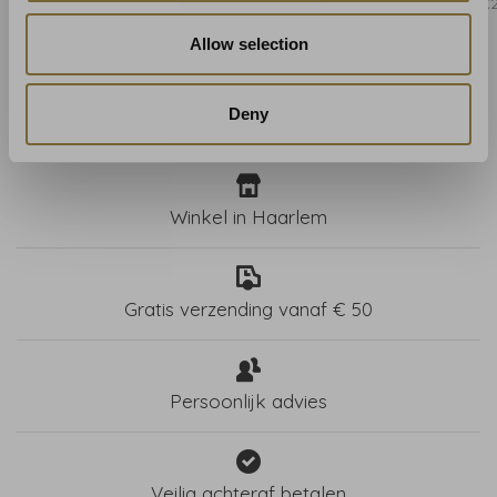
€202,00
€202,00
€
Allow selection
Deny
Winkel in Haarlem
Gratis verzending vanaf € 50
Persoonlijk advies
Veilig achteraf betalen