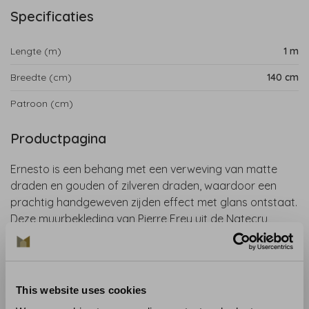
Specificaties
Lengte (m)
1 m
Breedte (cm)
140 cm
Patroon (cm)
Productpagina
Ernesto is een behang met een verweving van matte
draden en gouden of zilveren draden, waardoor een
prachtig handgeweven zijden effect met glans ontstaat.
Deze muurbekleding van Pierre Frey uit de Natecru
Textures n°1 collectie is gelamineerd op een brede stof
met horizontaal patroon. Een chique behang dat perfect
is voor een modern, tijdloos en sfeervol interieur met een
glamour randje.
This website uses cookies