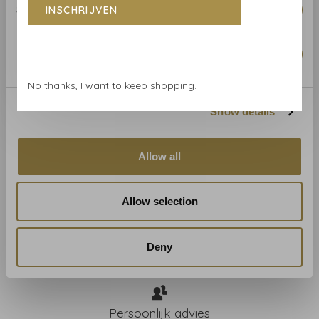
Statistics
INSCHRIJVEN
Lichtechtheid:
moderate
Benieuwd naar het behang? Bezoek onze behangwinkel
Marketing
of bestel een staal.
No thanks, I want to keep shopping.
Show details
Allow all
Winkel in Haarlem
Allow selection
Deny
Gratis verzending vanaf € 50
Persoonlijk advies