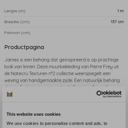
Lengte (m)
1 m
Breedte (cm)
137 cm
Patroon (cm)
Productpagina
James is een behang dat geïnspireerd is op prachtige
look van linnen. Deze muurbekleding van Pierre Frey uit
de Natecru Texturen n°2 collectie weerspiegelt een
weving van handgemaakte zijde. Een natuurlijk behang
dat perfect is voor een rustig, tijdloos en sfeervol
interieur.
Bent u benieuwd naar het behang? Kom langs in onze
behangwinkel of bestel een staal.
This website uses cookies
LET OP: dit behang wordt verkocht per meter.
We use cookies to personalise content and ads, to