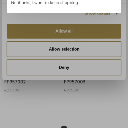
No thanks, I want to keep shopping.
Show details
Allow all
Allow selection
Deny
Pierre Frey
Pierre Frey
Pierre Frey Lucille -
Pierre Frey Lucille -
FP957002
FP957003
€235,00
€235,00