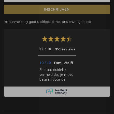
INSCHRIJVEN
Bij aanmelding gaat u akkoord met ons privacy beleid.
/
9.1
10
351 reviews
10
/
10
Fam. Wolff
Er staat duidelijk
vermeld dat je moet
betalen voor de
samples en dat deze
rechtstreeks bij de
merken worden
besteld.