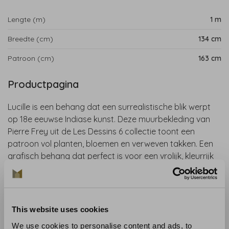
Lengte (m)
1 m
Breedte (cm)
134 cm
Patroon (cm)
163 cm
Productpagina
Lucille is een behang dat een surrealistische blik werpt
op 18e eeuwse Indiase kunst. Deze muurbekleding van
Pierre Frey uit de Les Dessins 6 collectie toont een
patroon vol planten, bloemen en verweven takken. Een
grafisch behang dat perfect is voor een vrolijk, kleurrijk
en artistiek interieur.
Bent u benieuwd naar het behang? Kom langs in onze
behangwinkel of bestel een staal.
This website uses cookies
LET OP: dit behang wordt verkocht per meter.
We use cookies to personalise content and ads, to