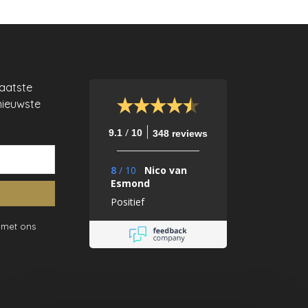
laatste
nieuwste
/
9.1
10
348 reviews
8
/
10
Nico van
Esmond
Positief
 met ons