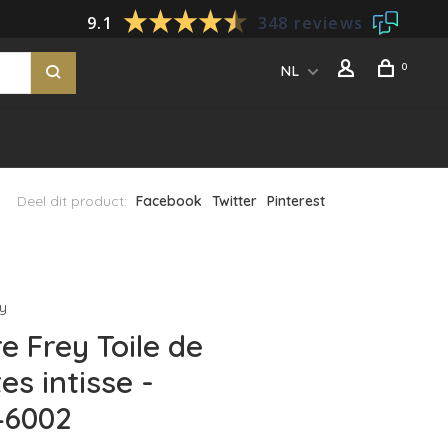
9.1
348 reviews
0
NL
Deel dit product:
Facebook
Twitter
Pinterest
ey
re Frey Toile de
es intisse -
46002