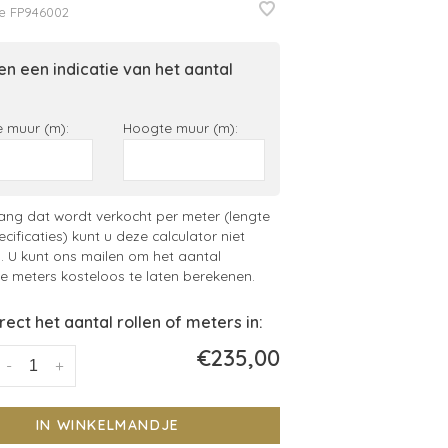
e
FP946002
n een indicatie van het aantal
 muur (m):
Hoogte muur (m):
ng dat wordt verkocht per meter (lengte
ecificaties) kunt u deze calculator niet
. U kunt ons mailen om het aantal
 meters kosteloos te laten berekenen.
irect het aantal rollen of meters in:
€235,00
-
+
IN WINKELMANDJE