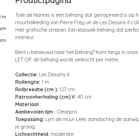
Productpagina
Toile de Nantes is een behang dat geïnspireerd is op 
1 m
muurbekleding van Pierre Frey uit de Les Dessins 6 col
 cm
met grafische strepen. Een klassiek behang dat perfect 
interieur.
 cm
Bent u benieuwd naar het behang? Kom langs in onze 
LET OP: dit behang wordt verkocht per meter.
Collectie:
Les Dessins 6
R
ollengte:
1 m
Rolbreedte (cm ):
127 cm
Patroonherhaling (cm) V:
40 cm
Materiaal
:
Aanbevolen lijm :
Clearpro
Toepassing:
Lijm de muur. Lees aandachtig de aanwijzi
je graag.
Lichtechtheid:
moderate