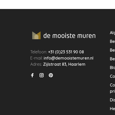
Al
Be
Be
Telefoon:
+31 (0)23 531 90 08
E-mail:
info@demooistemuren.nl
Be
Adres:
Zijlstraat 83, Haarlem
Bl
Co
Co
pr
Di
He