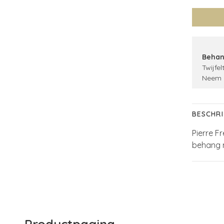
Behan
Twijfel
Neem 
BESCHRI
Pierre F
behang m