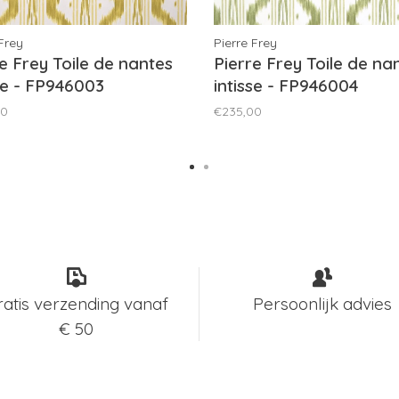
 Frey
Pierre Frey
e Frey Toile de nantes
Pierre Frey Toile de na
sse - FP946003
intisse - FP946004
00
€235,00
ratis verzending vanaf
Persoonlijk advies
€ 50