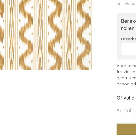
Artikelcod
Bereke
rollen:
Breedte
Voor beha
1m, zie sp
gebruiken
benodigde
Of vul d
Aantal: