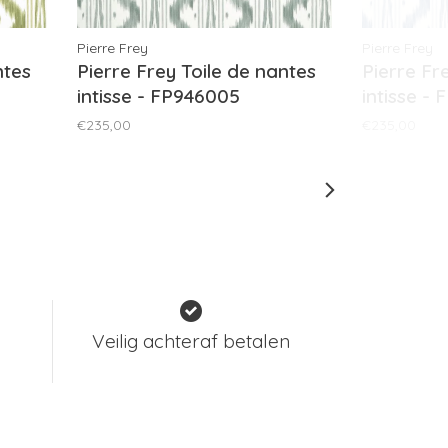
Pierre Frey
Pierre Frey
ntes
Pierre Frey Toile de nantes
Pierre Fr
intisse - FP946005
intisse -
€235,00
€235,00
Veilig achteraf betalen