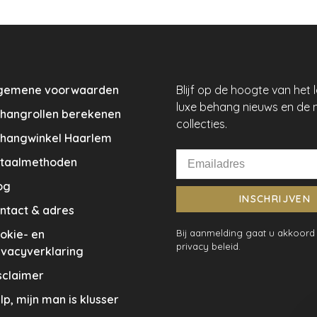
gemene voorwaarden
Blijf op de hoogte van het 
luxe behang nieuws en de 
hangrollen berekenen
collecties.
hangwinkel Haarlem
taalmethoden
og
INSCHRIJVEN
ntact & adres
okie- en
Bij aanmelding gaat u akkoord
privacy beleid.
ivacyverklaring
sclaimer
lp, mijn man is klusser