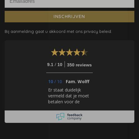
INSCHRIJVEN
Bij aanmelding gaat u akkoord met ons privacy beleid.
/
9.1
10
350 reviews
10
/
10
Fam. Wolff
Er staat duidelijk
vermeld dat je moet
betalen voor de
samples en dat deze
rechtstreeks bij de
merken worden
besteld.