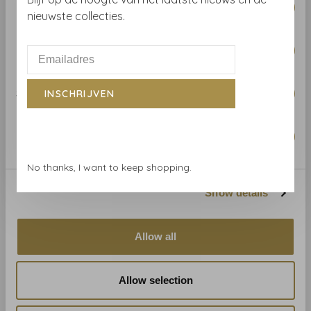
Necessary
Selection
nieuwste collecties.
Gerelateerde producten
BACK TO HOME
Preferences
Statistics
INSCHRIJVEN
Marketing
No thanks, I want to keep shopping.
Show details
Tres-Tintas
Tres-Tintas
Saigon JO2712-01
Saigon JO2712-03
€66,00
€66,00
Allow all
Allow selection