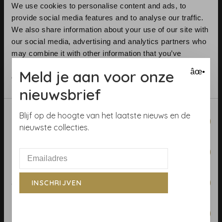
We use cookies to personalise content and ads, to
provide social media features and to analyse our traffic.
We also share information about your use of our site with
our social media, advertising and analytics partners who
may combine it with other information that you’ve
provided to them or that they’ve collected from your use
Telefoon:
+31 (0)23 531 90 08
Meld je aan voor onze
âœ•
of their services.
E-mail:
info@demooistemuren.nl
nieuwsbrief
Adres:
Zijlstraat 83, Haarlem
Consent
Blijf op de hoogte van het laatste nieuws en de
Necessary
Selection
nieuwste collecties.
Algemene voorwaarden
Preferences
Behangrollen berekenen
Statistics
INSCHRIJVEN
Behangwinkel Haarlem
Betaalmethoden
Marketing
Blog