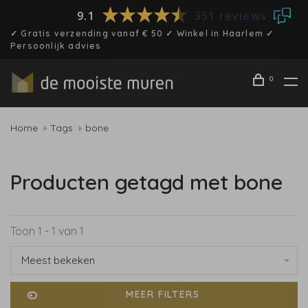
9.1
351 reviews
✓ Gratis verzending vanaf € 50 ✓ Winkel in Haarlem ✓
Persoonlijk advies
0
Home
Tags
bone
Producten getagd met bone
Toon 1 - 1 van 1
Meest bekeken
MEER FILTERS