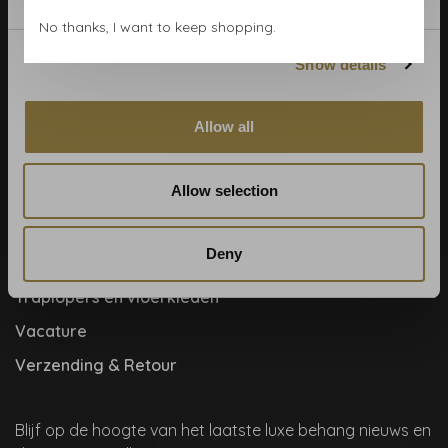
Contact & adres
No thanks, I want to keep shopping.
Cookie- en privacyverklaring
Show details
Disclaimer
Help, mijn man is klusser
Allow all
Hoe behangen?
Allow selection
Meet the team!
Over ons
Deny
Samenwerkingen
Traplopers en vloerkleden
Vacature
Verzending & Retour
Blijf op de hoogte van het laatste luxe behang nieuws en