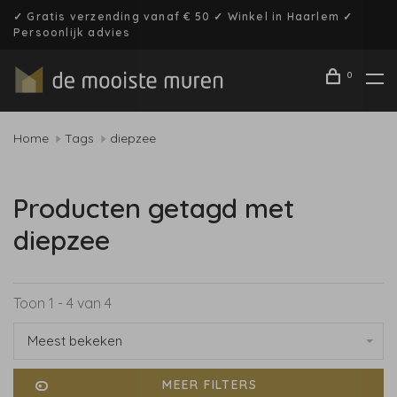
✓ Gratis verzending vanaf € 50 ✓ Winkel in Haarlem ✓
Persoonlijk advies
0
Home
Tags
diepzee
Producten getagd met
diepzee
Toon 1 - 4 van 4
Meest bekeken
MEER FILTERS