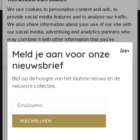
We use cookies to personalise content and ads, to
provide social media features and to analyse our traffic.
We also share information about your use of our site with
our social media, advertising and analytics partners who
may combine it with other information that you’ve
provided to them or that they’ve collected from your use
Meld je aan voor onze
âœ•
of their services.
Telefoon:
+31 (0)23 531 90 08
nieuwsbrief
E-mail:
info@demooistemuren.nl
Adres:
Zijlstraat 83, Haarlem
Consent
Blijf op de hoogte van het laatste nieuws en de
Necessary
Selection
nieuwste collecties.
Preferences
Algemene voorwaarden
Behangrollen berekenen
Statistics
INSCHRIJVEN
Behangwinkel Haarlem
Betaalmethoden