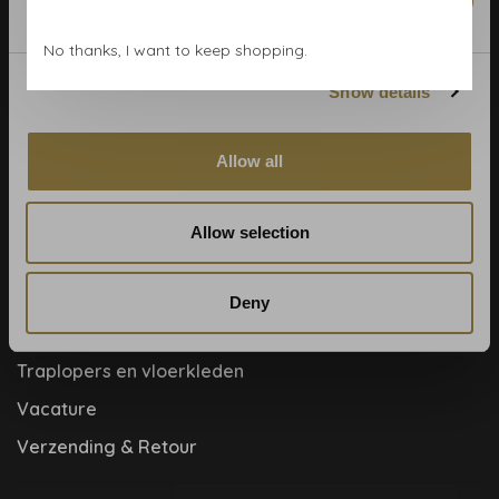
Marketing
Blog
No thanks, I want to keep shopping.
Contact & adres
Show details
Cookie- en privacyverklaring
Disclaimer
Allow all
Help, mijn man is klusser
Hoe behangen?
Allow selection
Meet the team!
Over ons
Deny
Samenwerkingen
Traplopers en vloerkleden
Vacature
Verzending & Retour