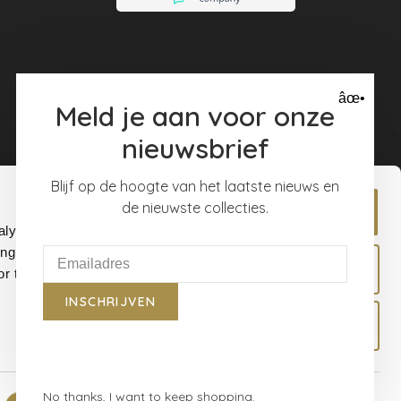
âœ•
Meld je aan voor onze
nieuwsbrief
Blijf op de hoogte van het laatste nieuws en
de nieuwste collecties.
Allow all
alyse our
ing and
Allow selection
r that
INSCHRIJVEN
Deny
No thanks, I want to keep shopping.