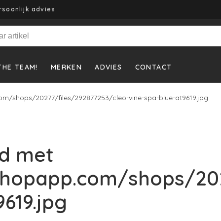
rsoonlijk advies
THE TEAM!
MERKEN
ADVIES
CONTACT
m/shops/20277/files/292877253/cleo-vine-spa-blue-at9619.jpg
d met
shopapp.com/shops/202
9619.jpg