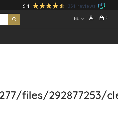
9.1
351 reviews
0
NL
77/files/292877253/cl