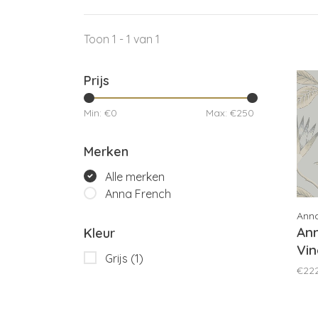
Toon 1 - 1 van 1
Prijs
Min: €
0
Max: €
250
Merken
Alle merken
Anna French
Ann
Ann
Kleur
Vin
Grijs
(1)
AT
€22