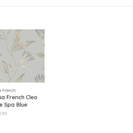
a French
a French Cleo
e Spa Blue
9619
2,00