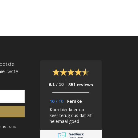
laatste
nieuwste
/
9.1
10
351 reviews
10
/
10
Femke
Kom hier keer op
keer terug dus dat zit
helemaal goed
 met ons