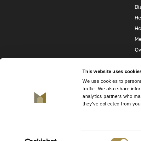
Di
He
Ho
Me
Ov
Sa
Tr
This website uses cookie
We use cookies to personal
Va
traffic. We also share info
Ve
analytics partners who may
they’ve collected from your
© Copyright 2026 De Mooiste Muren
Consent
-
De Mooiste Muren
scores a
9.7
/
10
out of
130
klant