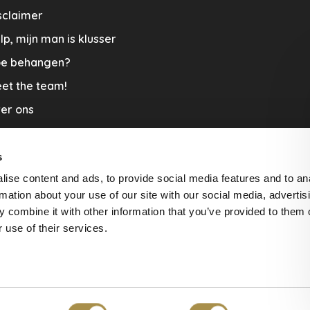
sclaimer
lp, mijn man is klusser
e behangen?
et the team!
er ons
menwerkingen
aplopers en vloerkleden
s
ise content and ads, to provide social media features and to an
cature
rmation about your use of our site with our social media, advertis
rzending & Retour
 combine it with other information that you’ve provided to them o
 use of their services.
beoordelingen at
The Feedback