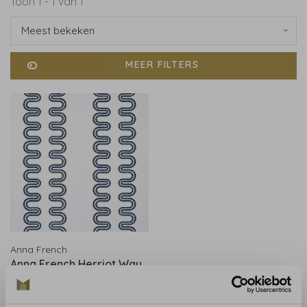
Toon 1 - 1 van 1
Meest bekeken
MEER FILTERS
Anna French
Anna French Herriot Way
Navy AT9636
€505,00