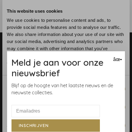
This website uses cookies
We use cookies to personalise content and ads, to
provide social media features and to analyse our traffic.
We also share information about your use of our site with
our social media, advertising and analytics partners who
may combine it with other information that you’ve
provided to them or that they’ve collected from your use
Meld je aan voor onze
âœ•
of their services.
nieuwsbrief
Telefoon:
+31 (0)23 531 90 08
E-mail:
info@demooistemuren.nl
Consent
Blijf op de hoogte van het laatste nieuws en de
Necessary
Adres:
Zijlstraat 83, Haarlem
Selection
nieuwste collecties.
Preferences
Algemene voorwaarden
Statistics
INSCHRIJVEN