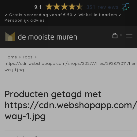
9.1
351 reviews
✓ Gratis verzending vanaf € 50 ✓ Winkel in Haarlem ✓
Persoonlijk advies
0
Home
Tags
https://cdn.webshopapp.com/shops/20277/files/292879011/herr
way-1.jpg
Producten getagd met
https://cdn.webshopapp.com/
way-1.jpg