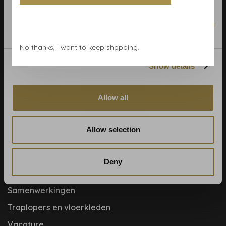
Behangrollen berekenen
Behangwinkel Haarlem
Marketing
Betaalmethoden
No thanks, I want to keep shopping.
Blog
Show details
Contact & adres
Cookie- en privacyverklaring
Allow all
Disclaimer
Help, mijn man is klusser
Allow selection
Hoe behangen?
Meet the team!
Deny
Over ons
Samenwerkingen
Traplopers en vloerkleden
Vacature