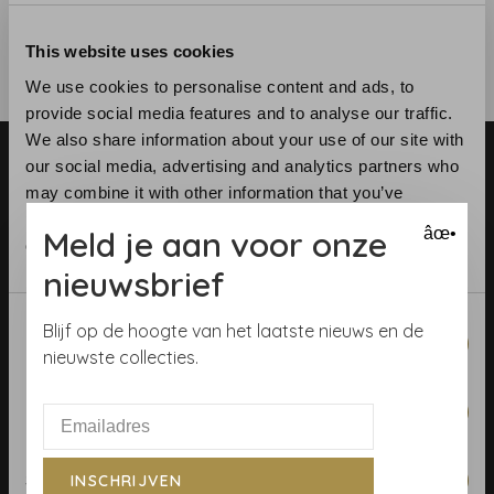
This website uses cookies
We use cookies to personalise content and ads, to
provide social media features and to analyse our traffic.
We also share information about your use of our site with
our social media, advertising and analytics partners who
may combine it with other information that you’ve
provided to them or that they’ve collected from your use
Meld je aan voor onze
âœ•
of their services.
nieuwsbrief
Telefoon:
+31 (0)23 531 90 08
E-mail:
info@demooistemuren.nl
Consent
Blijf op de hoogte van het laatste nieuws en de
Adres:
Zijlstraat 83, Haarlem
Necessary
Selection
nieuwste collecties.
Preferences
Algemene voorwaarden
Statistics
INSCHRIJVEN