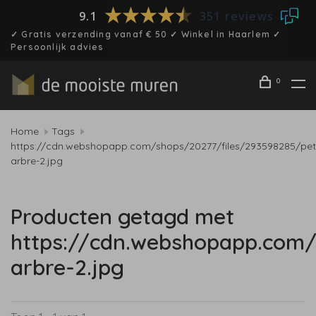
9.1
351 reviews
✓ Gratis verzending vanaf € 50 ✓ Winkel in Haarlem ✓
Persoonlijk advies
0
Home
Tags
https://cdn.webshopapp.com/shops/20277/files/293598285/peti
arbre-2.jpg
Producten getagd met
https://cdn.webshopapp.com/
arbre-2.jpg