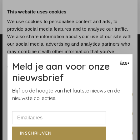
This website uses cookies
We use cookies to personalise content and ads, to
provide social media features and to analyse our traffic.
We also share information about your use of our site with
our social media, advertising and analytics partners who
may combine it with other information that you’ve
provided to them or that they’ve collected from your use
Meld je aan voor onze
âœ•
of their services.
nieuwsbrief
Telefoon:
+31 (0)23 531 90 08
E-mail:
info@demooistemuren.nl
Consent
Blijf op de hoogte van het laatste nieuws en de
Necessary
Adres:
Zijlstraat 83, Haarlem
Selection
nieuwste collecties.
Preferences
Algemene voorwaarden
Statistics
INSCHRIJVEN