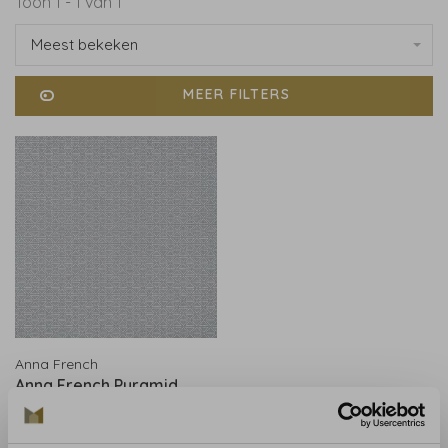
Toon 1 - 1 van 1
Meest bekeken
MEER FILTERS
Anna French
Anna French Pyramid
Smoke AT9695
€550,00