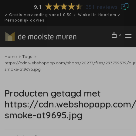
9.1
351 reviews
✓ Gratis verzending vanaf € 50 ✓ Winkel in Haarlem ✓
Persoonlijk advies
0
Home
Tags
https://cdn.webshopapp.com/shops/20277/files/293759379/pyr
smoke-at9695.jpg
Producten getagd met
https://cdn.webshopapp.com
smoke-at9695.jpg