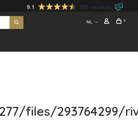
9.1
351 reviews
0
NL
77/files/293764299/ri