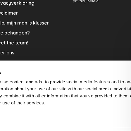
privacy beleid.
ivacyverklaring
sclaimer
lp, mijn man is klusser
e behangen?
et the team!
er ons
menwerkingen
aplopers en vloerkleden
s
ise content and ads, to provide social media features and to an
cature
rmation about your use of our site with our social media, advertis
rzending & Retour
 combine it with other information that you’ve provided to them o
 use of their services.