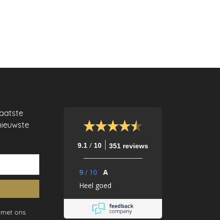
laatste
nieuwste
/
9.1
10
351 reviews
9
/
10
A
Heel goed
 met ons