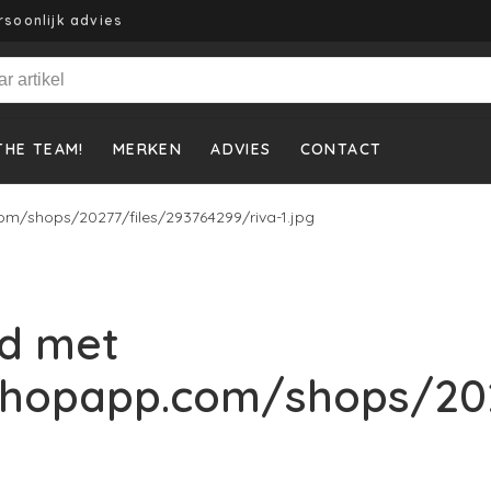
rsoonlijk advies
THE TEAM!
MERKEN
ADVIES
CONTACT
m/shops/20277/files/293764299/riva-1.jpg
d met
shopapp.com/shops/202