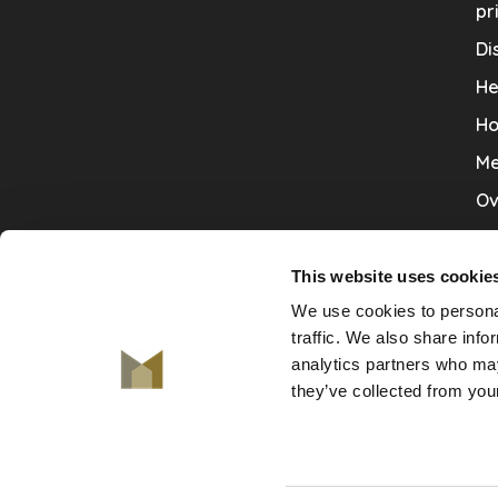
pr
Di
He
Ho
Me
Ov
Sa
Tr
This website uses cookie
We use cookies to personal
Va
traffic. We also share info
Ve
analytics partners who may
they’ve collected from your