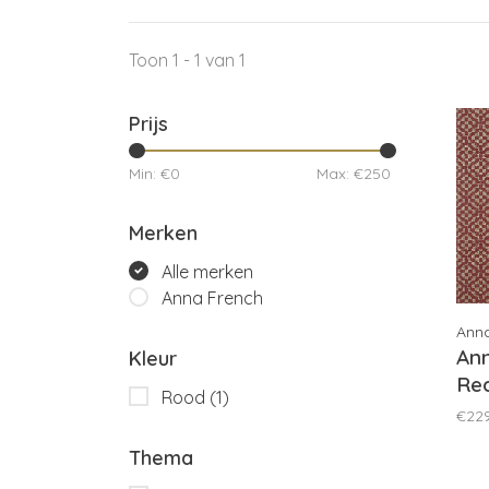
Toon 1 - 1 van 1
Prijs
Min: €
0
Max: €
250
Merken
Alle merken
Anna French
Ann
Ann
Kleur
Re
Rood
(1)
€22
Thema