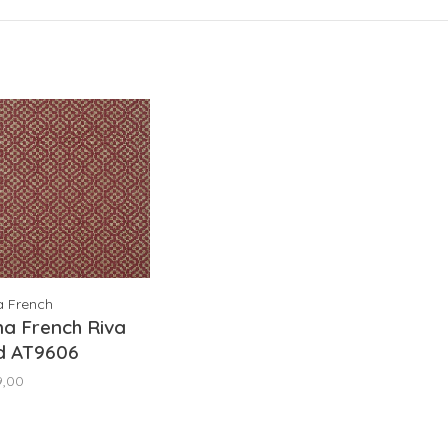
a French
a French Riva
d AT9606
9,00