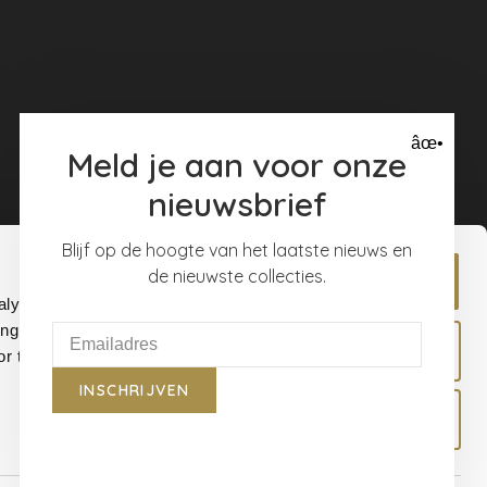
âœ•
Meld je aan voor onze
nieuwsbrief
Blijf op de hoogte van het laatste nieuws en
de nieuwste collecties.
Allow all
alyse our
ing and
Allow selection
r that
INSCHRIJVEN
Deny