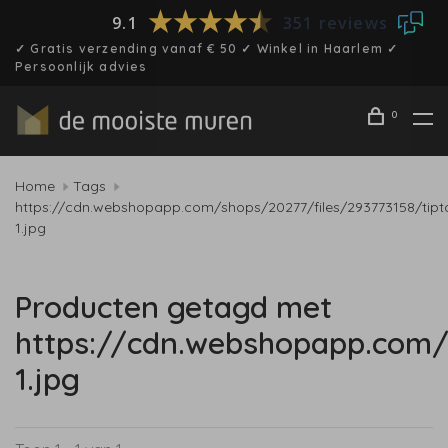
9.1
351 reviews
✓ Gratis verzending vanaf € 50 ✓ Winkel in Haarlem ✓
Persoonlijk advies
0
Home
Tags
https://cdn.webshopapp.com/shops/20277/files/293773158/tipt
1.jpg
Producten getagd met
https://cdn.webshopapp.com/
1.jpg