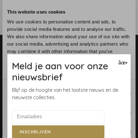
This website uses cookies
We use cookies to personalise content and ads, to
provide social media features and to analyse our traffic.
We also share information about your use of our site with
our social media, advertising and analytics partners who
may combine it with other information that you’ve
provided to them or that they’ve collected from your use
Meld je aan voor onze
âœ•
of their services.
nieuwsbrief
Telefoon:
+31 (0)23 531 90 08
E-mail:
info@demooistemuren.nl
Consent
Blijf op de hoogte van het laatste nieuws en de
Necessary
Adres:
Zijlstraat 83, Haarlem
Selection
nieuwste collecties.
Preferences
Algemene voorwaarden
Statistics
INSCHRIJVEN