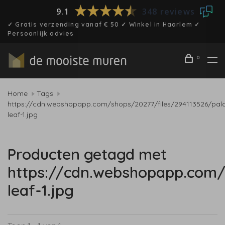
9.1
348 reviews
✓ Gratis verzending vanaf € 50 ✓ Winkel in Haarlem ✓
Persoonlijk advies
0
Home
Tags
https://cdn.webshopapp.com/shops/20277/files/294113526/pal
leaf-1.jpg
Producten getagd met
https://cdn.webshopapp.com/
leaf-1.jpg