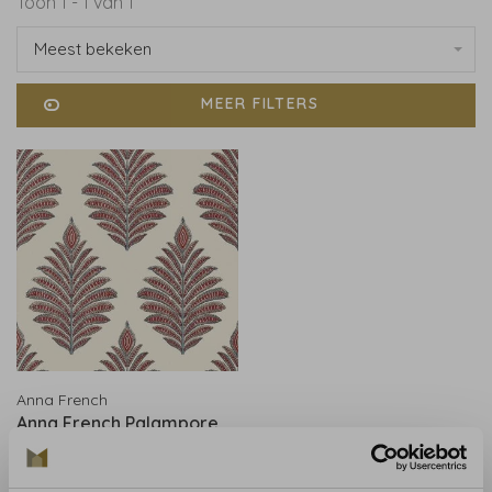
Toon 1 - 1 van 1
Meest bekeken
MEER FILTERS
Anna French
Anna French Palampore
Leaf Rood en Blauw
AT78726
€214,00