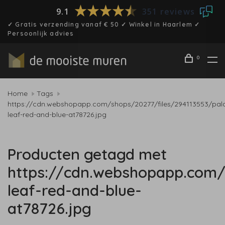
9.1
351 reviews
✓ Gratis verzending vanaf € 50 ✓ Winkel in Haarlem ✓
Persoonlijk advies
0
Home
Tags
https://cdn.webshopapp.com/shops/20277/files/294113553/pa
leaf-red-and-blue-at78726.jpg
Producten getagd met
https://cdn.webshopapp.com/
leaf-red-and-blue-
at78726.jpg