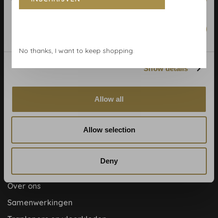
Algemene voorwaarden
Behangrollen berekenen
Marketing
Behangwinkel Haarlem
No thanks, I want to keep shopping.
Betaalmethoden
Show details
Blog
Contact & adres
Allow all
Cookie- en privacyverklaring
Disclaimer
Allow selection
Help, mijn man is klusser
Hoe behangen?
Deny
Meet the team!
Over ons
Samenwerkingen