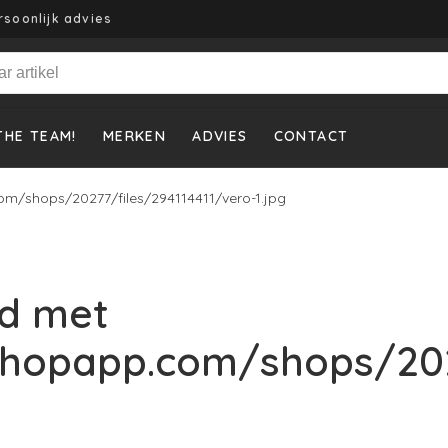
rsoonlijk advies
THE TEAM!
MERKEN
ADVIES
CONTACT
m/shops/20277/files/294114411/vero-1.jpg
d met
shopapp.com/shops/202