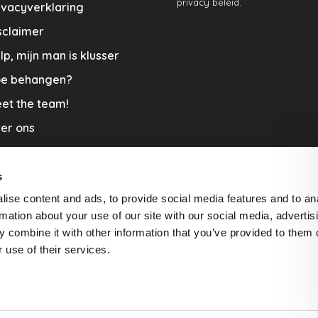
privacy beleid.
ivacyverklaring
sclaimer
lp, mijn man is klusser
e behangen?
et the team!
er ons
menwerkingen
aplopers en vloerkleden
s
ise content and ads, to provide social media features and to an
cature
rmation about your use of our site with our social media, advertis
rzending & Retour
 combine it with other information that you’ve provided to them o
 use of their services.