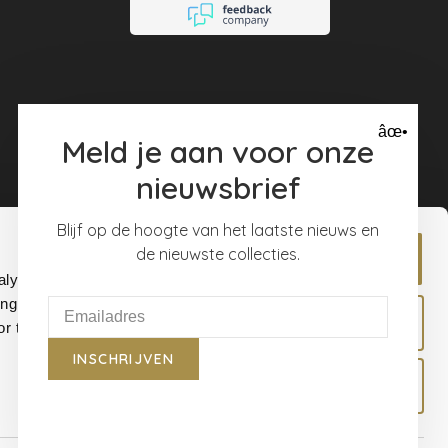
âœ•
Meld je aan voor onze
nieuwsbrief
Blijf op de hoogte van het laatste nieuws en
de nieuwste collecties.
Allow all
alyse our
ing and
Allow selection
r that
INSCHRIJVEN
Deny