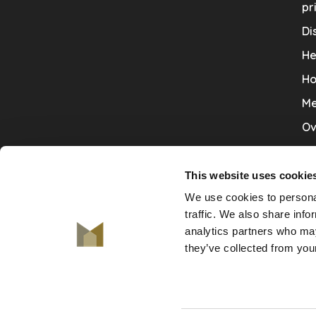
pr
Di
He
Ho
Me
Ov
Sa
Tr
This website uses cookie
We use cookies to personal
Va
traffic. We also share info
Ve
analytics partners who may
they’ve collected from your