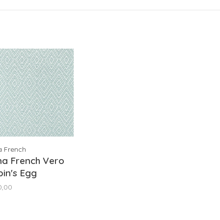
a French
na French Vero
in's Egg
78764
0,00