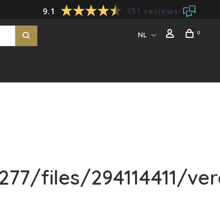
9.1
351 reviews
0
NL
77/files/294114411/ver