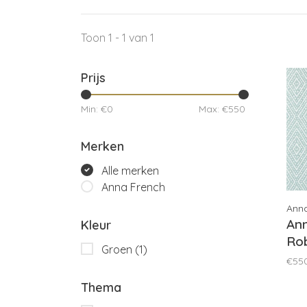
Toon 1 - 1 van 1
Prijs
Min: €
0
Max: €
550
Merken
Alle merken
Anna French
Ann
An
Kleur
Rob
Groen
(1)
AT
€55
Thema