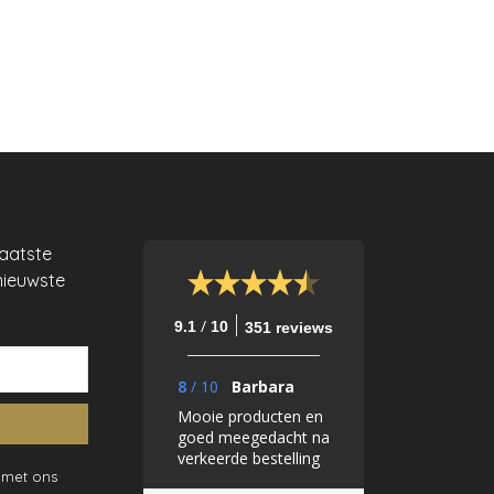
laatste
nieuwste
/
9.1
10
351 reviews
8
/
10
Barbara
Mooie producten en
goed meegedacht na
verkeerde bestelling
 met ons