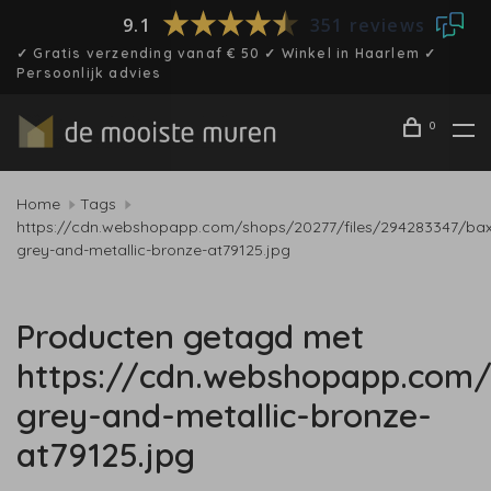
9.1
351 reviews
✓ Gratis verzending vanaf € 50 ✓ Winkel in Haarlem ✓
Persoonlijk advies
0
Home
Tags
https://cdn.webshopapp.com/shops/20277/files/294283347/bax
grey-and-metallic-bronze-at79125.jpg
Producten getagd met
https://cdn.webshopapp.com/
grey-and-metallic-bronze-
at79125.jpg