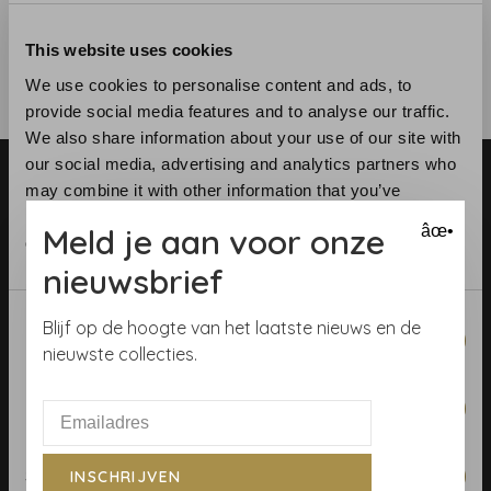
This website uses cookies
We use cookies to personalise content and ads, to
provide social media features and to analyse our traffic.
We also share information about your use of our site with
our social media, advertising and analytics partners who
may combine it with other information that you’ve
provided to them or that they’ve collected from your use
Meld je aan voor onze
âœ•
of their services.
nieuwsbrief
Telefoon:
+31 (0)23 531 90 08
Consent
E-mail:
info@demooistemuren.nl
Blijf op de hoogte van het laatste nieuws en de
Necessary
Selection
Adres:
Zijlstraat 83, Haarlem
nieuwste collecties.
Preferences
Algemene voorwaarden
Statistics
INSCHRIJVEN