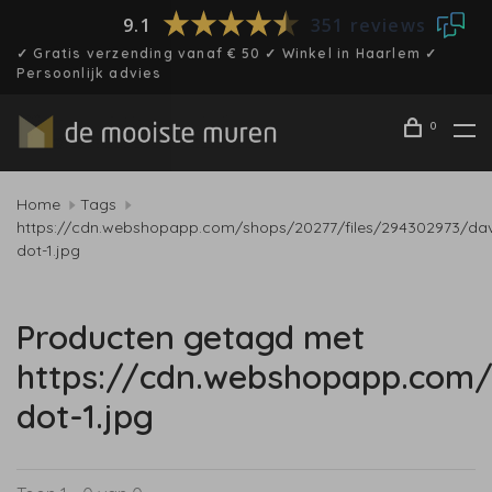
9.1
351 reviews
✓ Gratis verzending vanaf € 50 ✓ Winkel in Haarlem ✓
Persoonlijk advies
0
Home
Tags
https://cdn.webshopapp.com/shops/20277/files/294302973/dav
dot-1.jpg
Producten getagd met
https://cdn.webshopapp.com/
dot-1.jpg