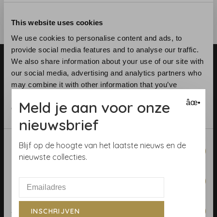
This website uses cookies
We use cookies to personalise content and ads, to
provide social media features and to analyse our traffic.
We also share information about your use of our site with
our social media, advertising and analytics partners who
may combine it with other information that you’ve
provided to them or that they’ve collected from your use
Meld je aan voor onze
âœ•
of their services.
Telefoon:
+31 (0)23 531 90 08
nieuwsbrief
E-mail:
info@demooistemuren.nl
Adres:
Zijlstraat 83, Haarlem
Consent
Blijf op de hoogte van het laatste nieuws en de
Necessary
Selection
nieuwste collecties.
Preferences
Algemene voorwaarden
Behangrollen berekenen
Statistics
INSCHRIJVEN