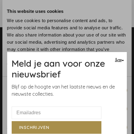
This website uses cookies
We use cookies to personalise content and ads, to
provide social media features and to analyse our traffic.
We also share information about your use of our site with
our social media, advertising and analytics partners who
may combine it with other information that you’ve
provided to them or that they’ve collected from your use
Meld je aan voor onze
âœ•
of their services.
Telefoon:
+31 (0)23 531 90 08
nieuwsbrief
E-mail:
info@demooistemuren.nl
Consent
Adres:
Zijlstraat 83, Haarlem
Blijf op de hoogte van het laatste nieuws en de
Necessary
Selection
nieuwste collecties.
Preferences
Algemene voorwaarden
Statistics
INSCHRIJVEN
Behangrollen berekenen