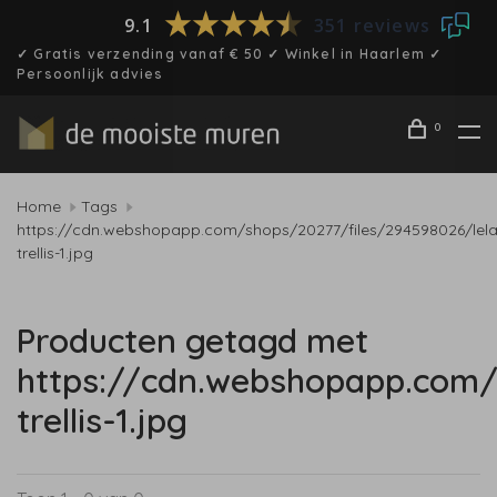
9.1
351 reviews
✓ Gratis verzending vanaf € 50 ✓ Winkel in Haarlem ✓
Persoonlijk advies
0
Home
Tags
https://cdn.webshopapp.com/shops/20277/files/294598026/lel
trellis-1.jpg
Producten getagd met
https://cdn.webshopapp.com/
trellis-1.jpg