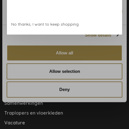
Behangwinkel Haarlem
Marketing
Betaalmethoden
No thanks, I want to keep shopping.
Blog
Contact & adres
Show details
Cookie- en privacyverklaring
Allow all
Disclaimer
Help, mijn man is klusser
Allow selection
Hoe behangen?
Meet the team!
Deny
Over ons
Samenwerkingen
Traplopers en vloerkleden
Vacature