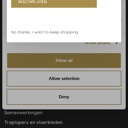
Statistics
INSCHRIJVEN
Behangrollen berekenen
Behangwinkel Haarlem
Marketing
Betaalmethoden
No thanks, I want to keep shopping.
Blog
Show details
Contact & adres
Cookie- en privacyverklaring
Allow all
Disclaimer
Help, mijn man is klusser
Allow selection
Hoe behangen?
Meet the team!
Deny
Over ons
Samenwerkingen
Traplopers en vloerkleden