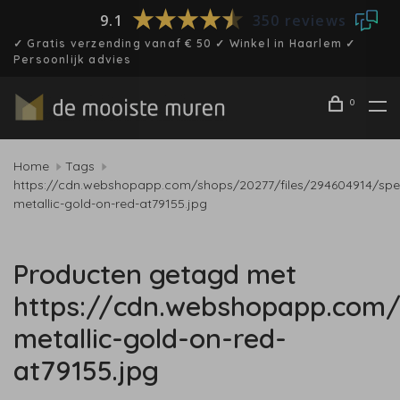
9.1
350 reviews
✓ Gratis verzending vanaf € 50 ✓ Winkel in Haarlem ✓
Persoonlijk advies
0
Home
Tags
https://cdn.webshopapp.com/shops/20277/files/294604914/spe
metallic-gold-on-red-at79155.jpg
Producten getagd met
https://cdn.webshopapp.com/
metallic-gold-on-red-
at79155.jpg