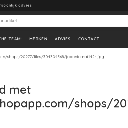
rsoonlijk advies
THE TEAM!
MERKEN
ADVIES
CONTACT
om/shops/20277/files/304304568/japonica-at1424.jpg
d met
shopapp.com/shops/202