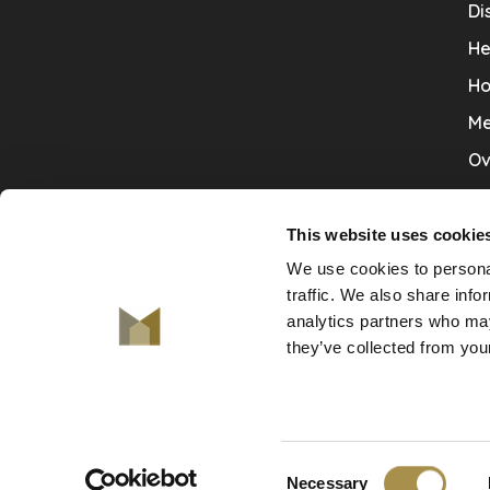
Di
He
Ho
Me
Ov
Sa
Tr
This website uses cookie
We use cookies to personal
Va
traffic. We also share info
Ve
analytics partners who may
they’ve collected from your
© Copyright 2026 De Mooiste Muren
Consent
-
De Mooiste Muren
scores a
9.7
/
10
out of
130
klant
Necessary