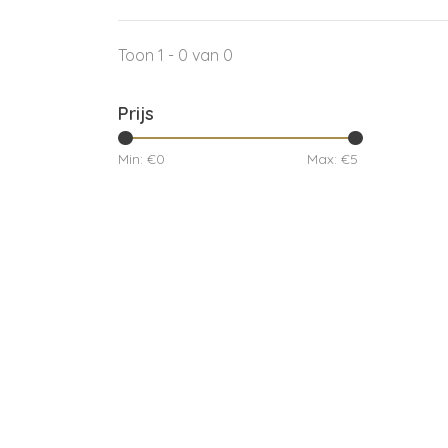
Toon 1 - 0 van 0
Prijs
Min: €
0
Max: €
5