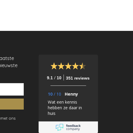
laatste
nieuwste
/
9.1
10
351 reviews
10
/
10
Henny
Wat een kennis
hebben ze daar in
huis
 met ons