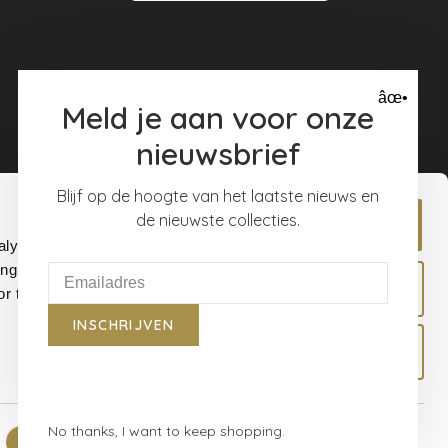
âœ•
Meld je aan voor onze
nieuwsbrief
Blijf op de hoogte van het laatste nieuws en
de nieuwste collecties.
Allow all
alyse our
ing and
Allow selection
r that
INSCHRIJVEN
Deny
No thanks, I want to keep shopping.
Show details