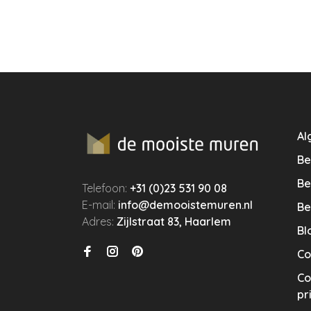
Al
Be
Be
Telefoon:
+31 (0)23 531 90 08
E-mail:
info@demooistemuren.nl
Be
Adres:
Zijlstraat 83, Haarlem
Bl
Co
Co
pr