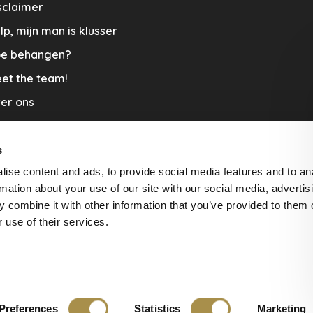
sclaimer
lp, mijn man is klusser
e behangen?
et the team!
er ons
menwerkingen
aplopers en vloerkleden
s
ise content and ads, to provide social media features and to an
cature
rmation about your use of our site with our social media, advertis
rzending & Retour
 combine it with other information that you’ve provided to them o
 use of their services.
beoordelingen at
The Feedback
Preferences
Statistics
Marketing