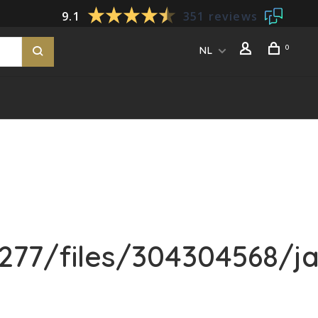
9.1
351 reviews
0
NL
77/files/304304568/ja