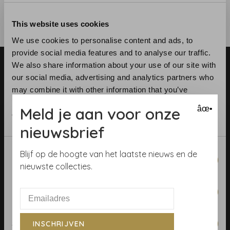
This website uses cookies
We use cookies to personalise content and ads, to
provide social media features and to analyse our traffic.
We also share information about your use of our site with
our social media, advertising and analytics partners who
may combine it with other information that you’ve
provided to them or that they’ve collected from your use
Meld je aan voor onze
âœ•
of their services.
Telefoon:
+31 (0)23 531 90 08
nieuwsbrief
E-mail:
info@demooistemuren.nl
Adres:
Zijlstraat 83, Haarlem
Consent
Blijf op de hoogte van het laatste nieuws en de
Necessary
Selection
nieuwste collecties.
Preferences
Algemene voorwaarden
Behangrollen berekenen
Statistics
INSCHRIJVEN