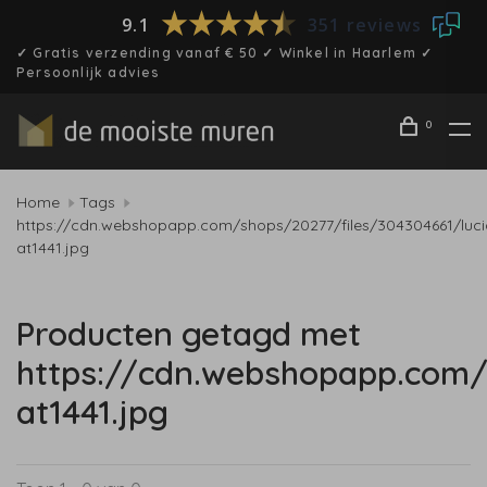
9.1
351 reviews
✓ Gratis verzending vanaf € 50 ✓ Winkel in Haarlem ✓
Persoonlijk advies
0
Home
Tags
https://cdn.webshopapp.com/shops/20277/files/304304661/luci
at1441.jpg
Producten getagd met
https://cdn.webshopapp.com/
at1441.jpg