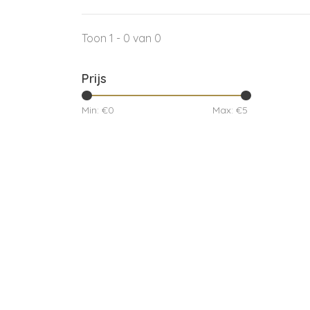
Toon 1 - 0 van 0
Prijs
Min: €
0
Max: €
5