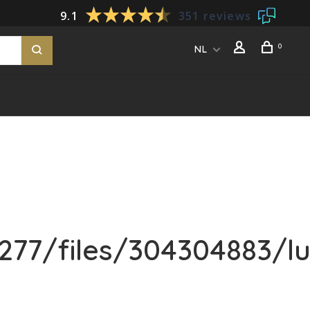
9.1
351 reviews
0
NL
77/files/304304883/lu