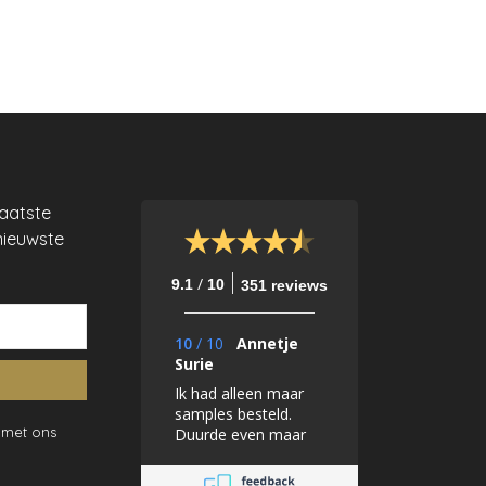
laatste
nieuwste
/
9.1
10
351 reviews
10
/
10
Annetje
Surie
Ik had alleen maar
samples besteld.
 met ons
Duurde even maar
dat lag zeker niet
aan de Mooiste