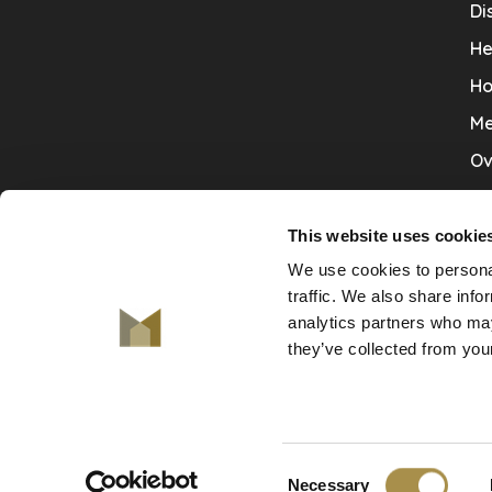
Di
He
Ho
Me
Ov
Sa
Tr
This website uses cookie
We use cookies to personal
Va
traffic. We also share info
Ve
analytics partners who may
they’ve collected from your
© Copyright 2026 De Mooiste Muren
Consent
-
De Mooiste Muren
scores a
9.7
/
10
out of
130
klant
Necessary