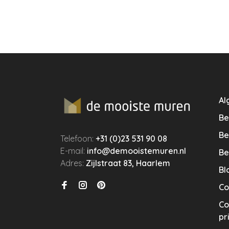
Al
Be
Be
Telefoon:
+31 (0)23 531 90 08
E-mail:
info@demooistemuren.nl
Be
Adres:
Zijlstraat 83, Haarlem
Bl
Co
Co
pr