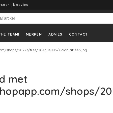
rsoonlijk advies
THE TEAM!
MERKEN
ADVIES
CONTACT
om/shops/20277/files/304304883/lucian-at1443.jpg
d met
shopapp.com/shops/202