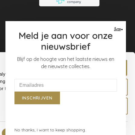
muren. Ik ben er
super blij mee
âœ•
Meld je aan voor onze
nieuwsbrief
Blijf op de hoogte van het laatste nieuws en
de nieuwste collecties.
Allow all
alyse our
ing and
Allow selection
r that
INSCHRIJVEN
Deny
No thanks, I want to keep shopping.
Show details