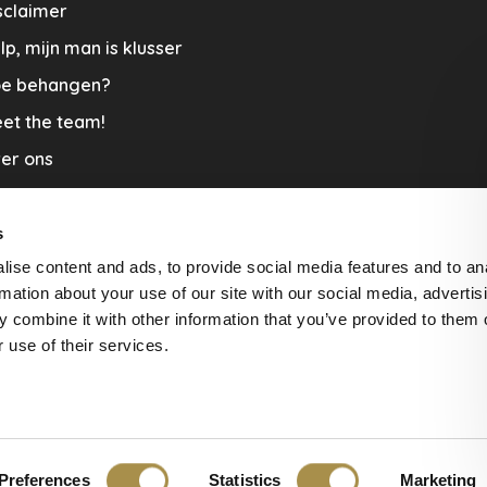
sclaimer
lp, mijn man is klusser
e behangen?
et the team!
er ons
menwerkingen
aplopers en vloerkleden
s
ise content and ads, to provide social media features and to an
cature
rmation about your use of our site with our social media, advertis
rzending & Retour
 combine it with other information that you’ve provided to them o
 use of their services.
beoordelingen at
The Feedback
Preferences
Statistics
Marketing