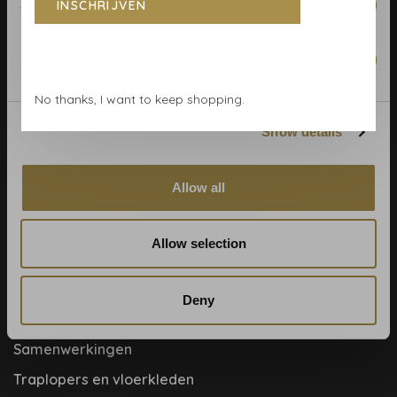
Statistics
INSCHRIJVEN
Behangrollen berekenen
Behangwinkel Haarlem
Marketing
Betaalmethoden
No thanks, I want to keep shopping.
Blog
Show details
Contact & adres
Cookie- en privacyverklaring
Allow all
Disclaimer
Help, mijn man is klusser
Allow selection
Hoe behangen?
Meet the team!
Deny
Over ons
Samenwerkingen
Traplopers en vloerkleden