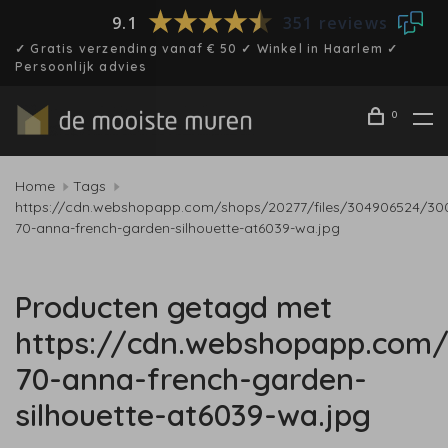
9.1
351 reviews
✓ Gratis verzending vanaf € 50 ✓ Winkel in Haarlem ✓
Persoonlijk advies
0
Home
Tags
https://cdn.webshopapp.com/shops/20277/files/304906524/30
70-anna-french-garden-silhouette-at6039-wa.jpg
Producten getagd met
https://cdn.webshopapp.com/
70-anna-french-garden-
silhouette-at6039-wa.jpg