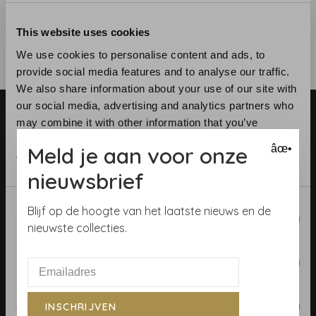
This website uses cookies
We use cookies to personalise content and ads, to
provide social media features and to analyse our traffic.
We also share information about your use of our site with
our social media, advertising and analytics partners who
may combine it with other information that you’ve
provided to them or that they’ve collected from your use
Meld je aan voor onze
âœ•
of their services.
nieuwsbrief
Telefoon:
+31 (0)23 531 90 08
Consent
E-mail:
info@demooistemuren.nl
Blijf op de hoogte van het laatste nieuws en de
Necessary
Selection
Adres:
Zijlstraat 83, Haarlem
nieuwste collecties.
Preferences
Algemene voorwaarden
Statistics
INSCHRIJVEN