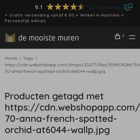
9.1
351 reviews
✓ Gratis verzending vanaf € 50 ✓ Winkel in Haarlem ✓
Persoonlijk advies
0
Home
Tags
https://cdn.webshopapp.com/shops/20277/files/304909284/30
70-anna-french-spotted-orchid-at6044-wallp.jpg
Producten getagd met
https://cdn.webshopapp.com/
70-anna-french-spotted-
orchid-at6044-wallp.jpg